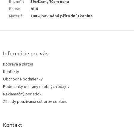
Rozměr
:
39x41cm, 70cm ucha
Barva
:
bílá
Materiál
:
100% bavlněná přírodní tkanina
Z
á
p
ä
Informácie pre vás
t
Doprava a platba
i
Kontakty
e
Obchodné podmienky
Podmienky ochrany osobných údajov
Reklamačný poriadok
Zásady používania súborov cookies
Kontakt