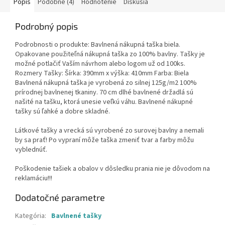
Popis
Podobné (4)
Hodnotenie
Diskusia
Podrobný popis
Podrobnosti o produkte: Bavlnená nákupná taška biela.
Opakovane použiteľná nákupná taška zo 100% bavlny. Tašky je
možné potlačiť Vaším návrhom alebo logom už od 100ks.
Rozmery Tašky: Šírka: 390mm x výška: 410mm Farba: Biela
Bavlnená nákupná taška je vyrobená zo silnej 125g/m2 100%
prírodnej bavlnenej tkaniny. 70 cm dlhé bavlnené držadlá sú
našité na tašku, ktorá unesie veľkú váhu. Bavlnené nákupné
tašky sú ľahké a dobre skladné.
Látkové tašky a vrecká sú vyrobené zo surovej bavlny a nemali
by sa prať! Po vypraní môže taška zmeniť tvar a farby môžu
vyblednúť.
Poškodenie tašiek a obalov v dôsledku prania nie je dôvodom na
reklamáciu!!!
Dodatočné parametre
Kategória
:
Bavlnené tašky