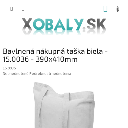
Prejsť
NÁKUP
na
obsah
KOŠÍK
Bavlnená nákupná taška biela -
15.0036 - 390x410mm
15.0036
Priemerné
Neohodnotené
Podrobnosti hodnotenia
hodnotenie
produktu
je
0,0
z
5
hviezdičiek.