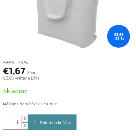
€2,53
–33 %
€2,53
–33 %
€1,67
/ ks
€2,05 vrátane DPH
Jednotková
Skladom
cena:
Môžeme doručiť do:
12.8.2026
Pridať do košíka