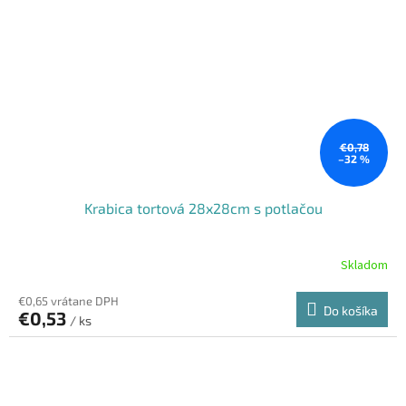
€0,78
–32 %
Krabica tortová 28x28cm s potlačou
Skladom
€0,65 vrátane DPH
Do košíka
€0,53
/ ks