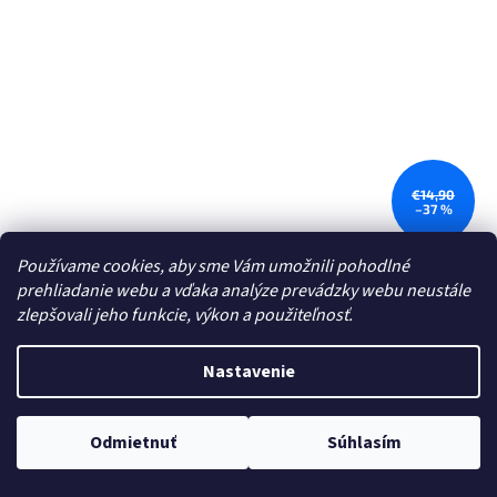
€14,90
–37 %
Používame cookies, aby sme Vám umožnili pohodlné
Podložka z lepenky pod tortu slnečnice 22cm (cena za
prehliadanie webu a vďaka analýze prevádzky webu neustále
100ks)
zlepšovali jeho funkcie, výkon a použiteľnosť.
Skladom
Nastavenie
€11,45 vrátane DPH
€9,31
/ balení
Do košíka
Jednotková
€0,09 / 1 ks
Odmietnuť
Súhlasím
cena: