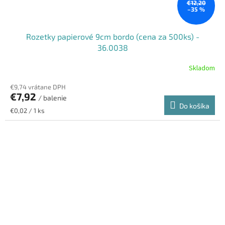
€12,20
–35 %
Rozetky papierové 9cm bordo (cena za 500ks) -
36.0038
Skladom
€9,74 vrátane DPH
€7,92
/ balenie
Do košíka
Jednotková
€0,02 / 1 ks
cena: