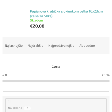
Papierová krabička s okienkom velká 16x23cm
(cena za 50ks)
Skladom
€20,08
R
a
Najlacnejšie
Najdrahšie
Najpredávanejšie
Abecedne
d
e
n
Cena
i
e
€
0
€
134
p
r
o
d
u
k
Na sklade
0
t