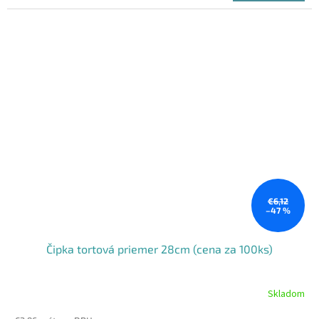
cena:
€6,12
–47 %
Čipka tortová priemer 28cm (cena za 100ks)
Skladom