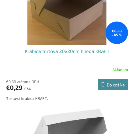
€0,53
–45 %
Krabica tortová 20x20cm hnedá KRAFT
Skladom
€0,36 vrátane DPH
Do košíka
€0,29
/ ks
Tortová krabica KRAFT.