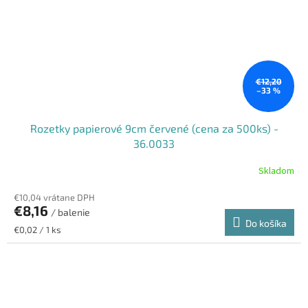
€12,20
–33 %
Rozetky papierové 9cm červené (cena za 500ks) -
36.0033
Skladom
€10,04 vrátane DPH
€8,16
/ balenie
Do košíka
Jednotková
€0,02 / 1 ks
cena: