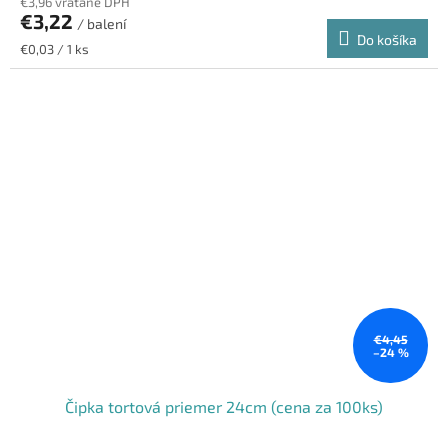
€3,96 vrátane DPH
€3,22
/ balení
Do košíka
Jednotková
€0,03 / 1 ks
cena:
€4,45
–24 %
Čipka tortová priemer 24cm (cena za 100ks)