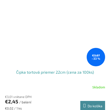
€3,67
–33 %
Čipka tortová priemer 22cm (cena za 100ks)
Skladom
€3,01 vrátane DPH
€2,45
/ balení
Do košíka
Jednotková
€0,02 / 1 ks