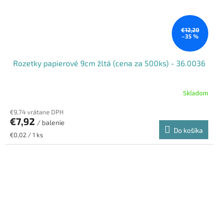
€12,20
–35 %
Rozetky papierové 9cm žltá (cena za 500ks) - 36.0036
Skladom
€9,74 vrátane DPH
€7,92
/ balenie
Do košíka
Jednotková
€0,02 / 1 ks
cena: