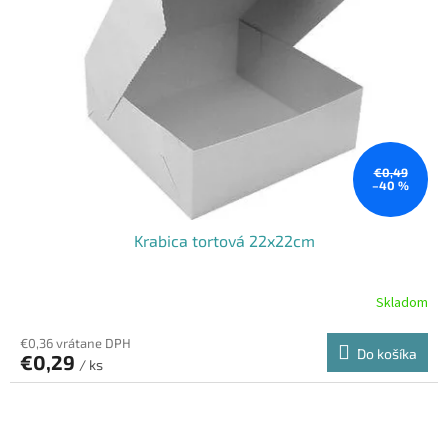
€0,49
–40 %
Krabica tortová 22x22cm
Skladom
€0,36 vrátane DPH
Do košíka
€0,29
/ ks