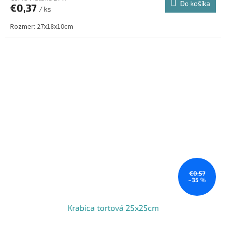
Do košíka
€0,37
/ ks
Rozmer: 27x18x10cm
€0,57
–35 %
Krabica tortová 25x25cm