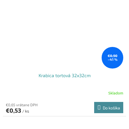
€0,90
–41 %
Krabica tortová 32x32cm
Skladom
€0,65 vrátane DPH
Do košíka
€0,53
/ ks