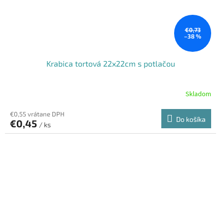
€0,73
–38 %
Krabica tortová 22x22cm s potlačou
Skladom
€0,55 vrátane DPH
Do košíka
€0,45
/ ks