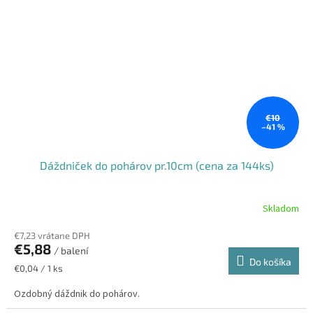
€10
–41 %
Dáždniček do pohárov pr.10cm (cena za 144ks)
Skladom
€7,23 vrátane DPH
€5,88
/ balení
Do košíka
Jednotková
€0,04 / 1 ks
cena:
Ozdobný dáždnik do pohárov.