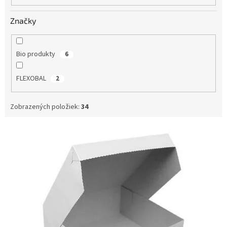
o
v
Značky
Bio produkty
6
FLEXOBAL
2
Zobrazených položiek:
34
V
ý
p
i
s
p
r
o
d