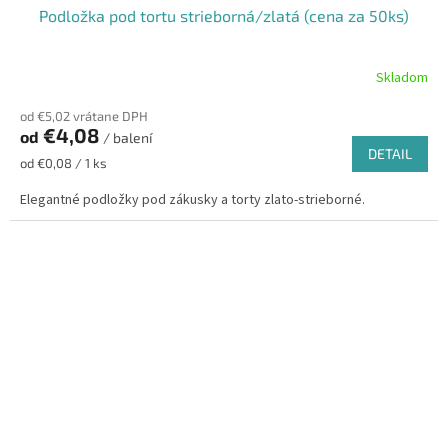
Podložka pod tortu strieborná/zlatá (cena za 50ks)
Skladom
od €5,02 vrátane DPH
€4,08
od
/ balení
DETAIL
Jednotková
od €0,08 / 1 ks
cena:
Elegantné podložky pod zákusky a torty zlato-strieborné.