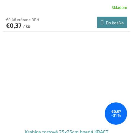
Skladom
€0,46 vrátane DPH
Do košíka
€0,37
/ ks
€0,57
–31 %
Krabica tortová 25x25cm hnedá KRAFT