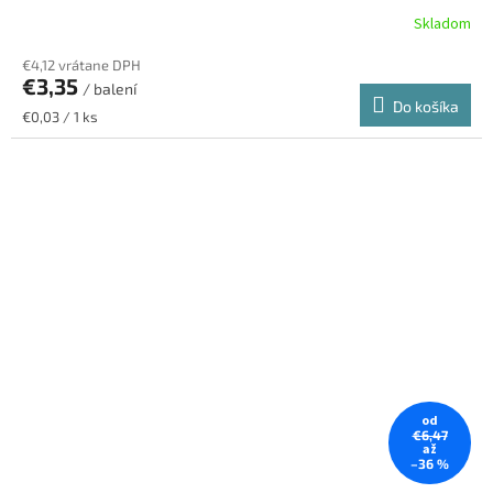
Skladom
€4,12 vrátane DPH
€3,35
/ balení
Do košíka
Jednotková
€0,03 / 1 ks
cena:
od
€6,47
až
–36 %