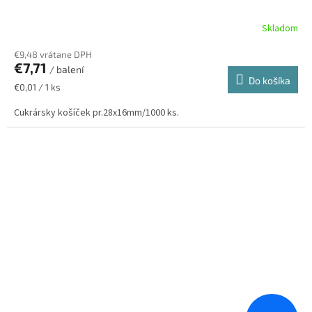
Skladom
€9,48 vrátane DPH
€7,71
/ balení
Do košíka
Jednotková
€0,01 / 1 ks
cena:
Cukrársky košíček pr.28x16mm/1000 ks.