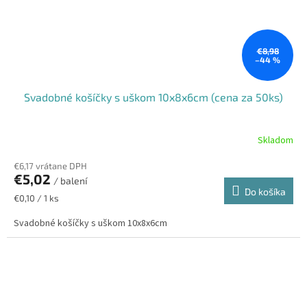
€8,98
–44 %
Svadobné košíčky s uškom 10x8x6cm (cena za 50ks)
Skladom
€6,17 vrátane DPH
€5,02
/ balení
Do košíka
Jednotková
€0,10 / 1 ks
cena:
Svadobné košíčky s uškom 10x8x6cm