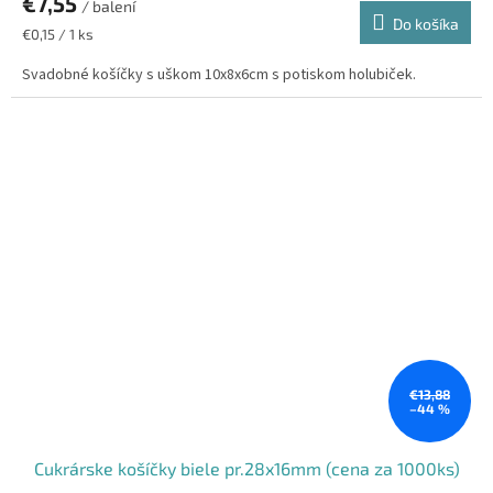
€7,55
/ balení
Do košíka
Jednotková
€0,15 / 1 ks
cena:
Svadobné košíčky s uškom 10x8x6cm s potiskom holubiček.
€13,88
–44 %
Cukrárske košíčky biele pr.28x16mm (cena za 1000ks)