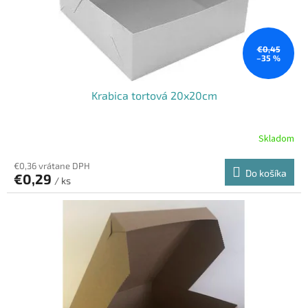
u
k
t
o
€0,45
–35 %
v
Krabica tortová 20x20cm
Skladom
€0,36 vrátane DPH
Do košíka
€0,29
/ ks