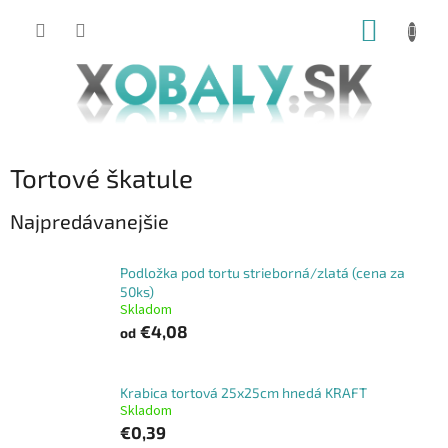
Prejsť
NÁKUP
na
obsah
KOŠÍK
Tortové škatule
Najpredávanejšie
Podložka pod tortu strieborná/zlatá (cena za
50ks)
Skladom
€4,08
od
Krabica tortová 25x25cm hnedá KRAFT
Skladom
€0,39