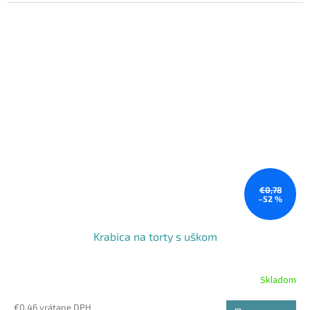
€0,78
–52 %
Krabica na torty s uškom
Skladom
€0,46 vrátane DPH