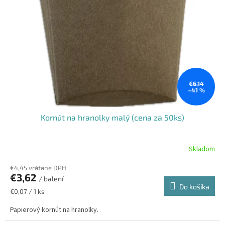
€6,14
–41 %
Kornút na hranolky malý (cena za 50ks)
Skladom
€4,45 vrátane DPH
€3,62
/ balení
Do košíka
Jednotková
€0,07 / 1 ks
cena:
Papierový kornút na hranolky.