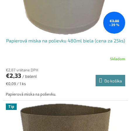
u
k
t
o
€3,88
–39 %
v
Papierová miska na polievku 480ml biela (cena za 25ks)
Skladom
€2,87 vrátane DPH
€2,33
/ balení
Do košíka
Jednotková
€0,09 / 1 ks
cena:
Papierová miska na polievku.
Tip