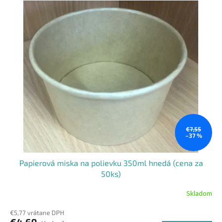
€7,55
–37 %
Papierová miska na polievku 350ml hnedá (cena za
50ks)
Skladom
€5,77 vrátane DPH
€4,69