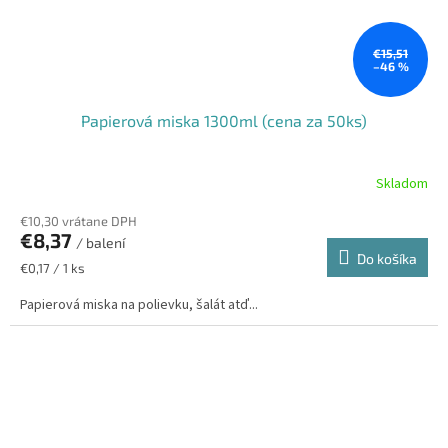
€15,51
–46 %
Papierová miska 1300ml (cena za 50ks)
Skladom
€10,30 vrátane DPH
€8,37
/ balení
Do košíka
Jednotková
€0,17 / 1 ks
cena:
Papierová miska na polievku, šalát atď...