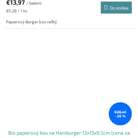
€13,97
/ balení
Do košíka
Jednotková
€0,28 / 1 ks
cena:
Papierový Burger box veľký.
€20,41
–26 %
Bio papierový box na Hamburger 13x13x9,5cm (cena za