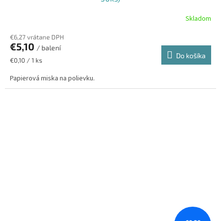
Skladom
€6,27 vrátane DPH
€5,10
/ balení
Do košíka
Jednotková
€0,10 / 1 ks
cena:
Papierová miska na polievku.