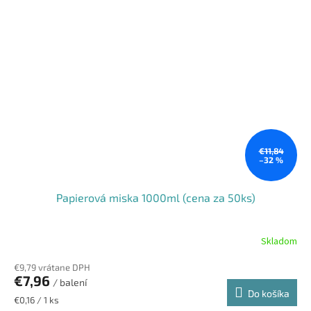
€11,84
–32 %
Papierová miska 1000ml (cena za 50ks)
Skladom
€9,79 vrátane DPH
€7,96
/ balení
Do košíka
Jednotková
€0,16 / 1 ks