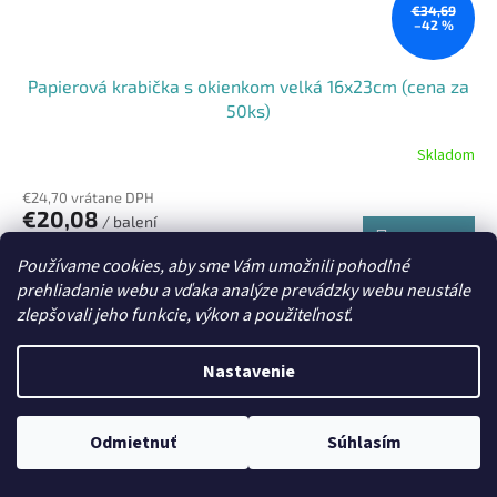
€34,69
–42 %
Papierová krabička s okienkom velká 16x23cm (cena za
50ks)
Skladom
€24,70 vrátane DPH
€20,08
/ balení
Do košíka
Jednotková
€0,40 / 1 ks
Používame cookies, aby sme Vám umožnili pohodlné
cena:
prehliadanie webu a vďaka analýze prevádzky webu neustále
Papierový box s priehľadom.
zlepšovali jeho funkcie, výkon a použiteľnosť.
Nastavenie
Odmietnuť
Súhlasím