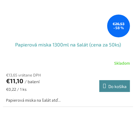
€26,53
–58 %
Papierová miska 1300ml na šalát (cena za 50ks)
Skladom
€13,65 vrátane DPH
€11,10
/ balení
Do košíka
Jednotková
€0,22 / 1 ks
cena:
Papierová miska na šalát atď...