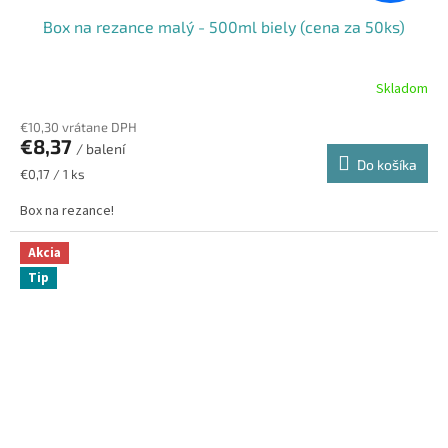
Box na rezance malý - 500ml biely (cena za 50ks)
Skladom
€10,30 vrátane DPH
€8,37
/ balení
Do košíka
Jednotková
€0,17 / 1 ks
cena:
Box na rezance!
Akcia
Tip