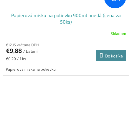
Papierová miska na polievku 900ml hnedá (cena za
50ks)
Skladom
€12,15 vrátane DPH
€9,88
/ balení
Do košíka
Jednotková
€0,20 / 1 ks
cena:
Papierová miska na polievku.