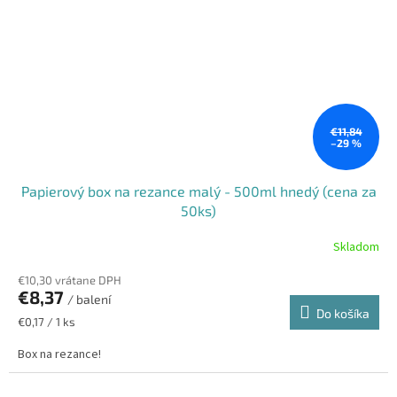
€11,84
–29 %
Papierový box na rezance malý - 500ml hnedý (cena za
50ks)
Skladom
€10,30 vrátane DPH
€8,37
/ balení
Do košíka
Jednotková
€0,17 / 1 ks
cena:
Box na rezance!