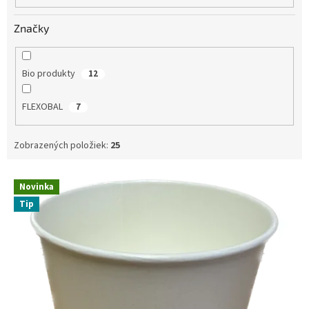
o
v
Značky
Bio produkty
12
FLEXOBAL
7
Zobrazených položiek:
25
V
Novinka
ý
Tip
p
i
s
p
r
o
d