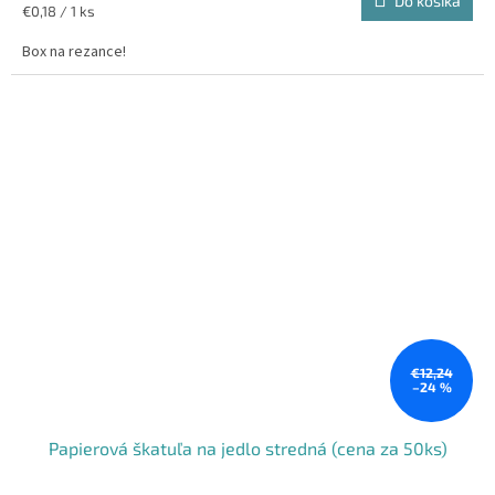
Do košíka
Jednotková
€0,18 / 1 ks
cena:
Box na rezance!
€12,24
–24 %
Papierová škatuľa na jedlo stredná (cena za 50ks)