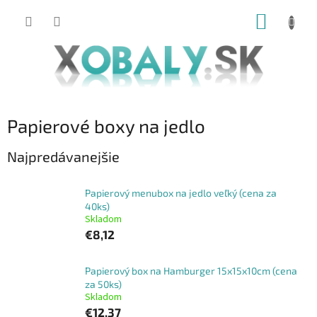
Prejsť
NÁKUP
na
obsah
KOŠÍK
Papierové boxy na jedlo
Najpredávanejšie
Papierový menubox na jedlo veľký (cena za
40ks)
Skladom
€8,12
Papierový box na Hamburger 15x15x10cm (cena
za 50ks)
Skladom
€12,37