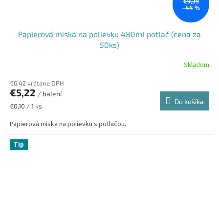
€9,39
–44 %
Papierová miska na polievku 480ml potlač (cena za
50ks)
Skladom
€6,42 vrátane DPH
€5,22
/ balení
Do košíka
Jednotková
€0,10 / 1 ks
cena:
Papierová miska na polievku s potlačou.
Tip