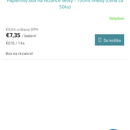
Papierový box na rezance veľký - 750ml hnedý (cena za
50ks)
Skladom
€9,04 vrátane DPH
€7,35
/ balení
Do košíka
Jednotková
€0,15 / 1 ks
cena:
Box na rezance!