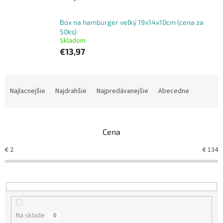
Box na hamburger veľký 19x14x10cm (cena za
50ks)
Skladom
€13,97
R
a
Najlacnejšie
Najdrahšie
Najpredávanejšie
Abecedne
d
e
n
Cena
i
e
€
2
€
134
p
r
o
d
u
k
Na sklade
0
t