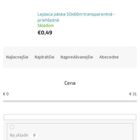
Lepiaca páska 50x66m transparentná -
priehľadná
Skladom
€0,49
R
a
Najlacnejšie
Najdrahšie
Najpredávanejšie
Abecedne
d
e
n
Cena
i
e
€
0
€
31
p
r
o
d
u
k
Na sklade
0
t