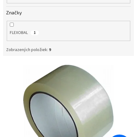
o
v
Značky
FLEXOBAL
1
Zobrazených položiek:
9
V
ý
p
i
s
p
r
o
d
u
k