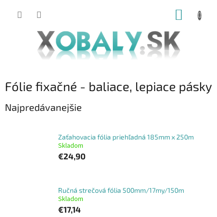
Prejsť
NÁKUP
na
obsah
KOŠÍK
Fólie fixačné - baliace, lepiace pásky
Najpredávanejšie
Zaťahovacia fólia priehľadná 185mm x 250m
Skladom
€24,90
Ručná strečová fólia 500mm/17my/150m
Skladom
€17,14