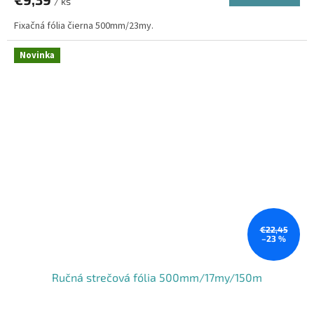
/ ks
Fixačná fólia čierna 500mm/23my.
Novinka
€22,45
–23 %
Ručná strečová fólia 500mm/17my/150m