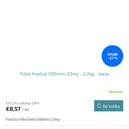
€11,80
–27 %
Fólia fixačná 500mm/23my - 2,2kg - biela
Skladom
€10,54 vrátane DPH
Do košíka
€8,57
/ ks
Fixačná fólia biela 500mm/23my.