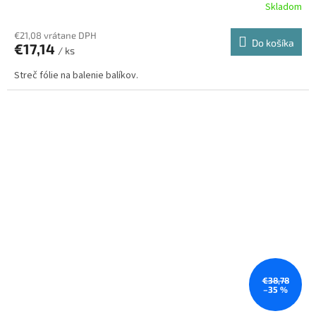
Skladom
€21,08 vrátane DPH
Do košíka
€17,14
/ ks
Streč fólie na balenie balíkov.
€38,78
–35 %