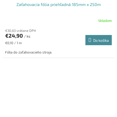
Zaťahovacia fólia priehľadná 185mm x 250m
Skladom
€30,63 vrátane DPH
€24,90
/ ks
Do košíka
Jednotková
€0,10 / 1 m
cena:
Fólia do zaťahovacieho stroja.