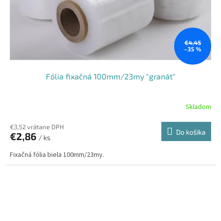
€4,45
–35 %
Fólia fixačná 100mm/23my "granát"
Skladom
€3,52 vrátane DPH
Do košíka
€2,86
/ ks
Fixačná fólia biela 100mm/23my.