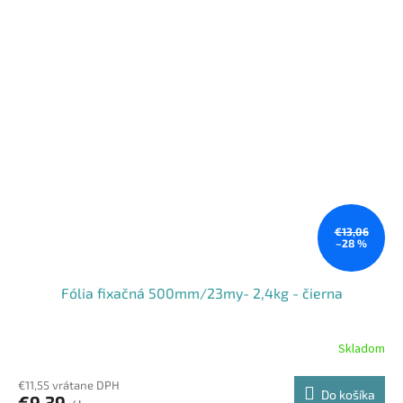
€13,06
–28 %
Fólia fixačná 500mm/23my- 2,4kg - čierna
Skladom
€11,55 vrátane DPH
Do košíka
€9,39