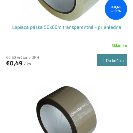
t
o
€0,61
–19 %
v
Lepiaca páska 50x66m transparentná - priehľadná
Skladom
€0,60 vrátane DPH
Do košíka
€0,49
/ ks