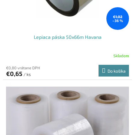
€1,02
–36 %
Lepiaca páska 50x66m Havana
Skladom
€0,80 vrátane DPH
Do košíka
€0,65
/ ks