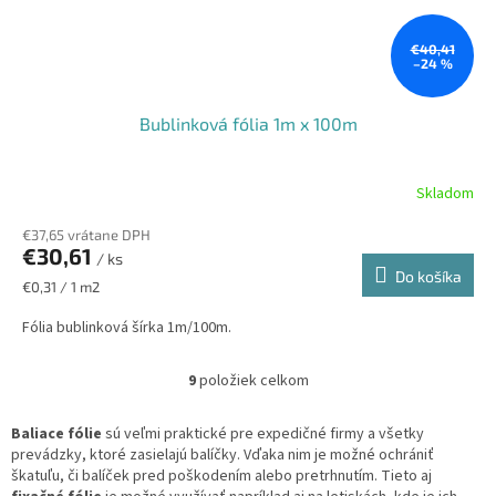
€40,41
–24 %
Bublinková fólia 1m x 100m
Skladom
€37,65 vrátane DPH
€30,61
/ ks
Do košíka
Jednotková
€0,31 / 1 m2
cena:
Fólia bublinková šírka 1m/100m.
9
položiek celkom
O
v
l
Baliace fólie
sú veľmi praktické pre expedičné firmy a všetky
á
prevádzky, ktoré zasielajú balíčky. Vďaka nim je možné ochrániť
d
škatuľu, či balíček pred poškodením alebo pretrhnutím. Tieto aj
a