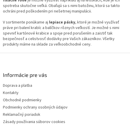
fixačné fólie
je možné využívať napríklad aj na letiskách, kde je ich
c
spotreba skutočne veľká. Obaľujú sa s nimi batožinu, ktorá sa takto
i
ochráni pred poškodením pri nešetrnej manipulácii.
e
p
V sortimente ponúkame aj
lepiace pásky
, ktoré je možné využívať
r
práve pri balení krabíc a balíčkov rôznych veľkostí. Je možné s nimi
v
spevniť kartónové krabice a spoje pred porušením a zaistiť tak
k
bezpečnosť a celistvosť dodávky pre Vašich zákazníkov. Všetky
y
produkty máme na sklade za veľkoobchodné ceny.
v
ý
Z
p
á
i
p
s
ä
Informácie pre vás
u
t
Doprava a platba
i
Kontakty
e
Obchodné podmienky
Podmienky ochrany osobných údajov
Reklamačný poriadok
Zásady používania súborov cookies