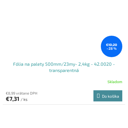
€10,20
–28 %
Fólia na palety 500mm/23my- 2,4kg - 42.0020 -
transparentná
Skladom
€8,99 vrátane DPH
Do košíka
€7,31
/ ks