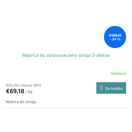
€106,12
–34 %
Matrica do zotavovacieho stroja 3-dielna
Skladom
€85,09 vrátane DPH
Do košíka
€69,18
/ ks
Matrica do stroja.