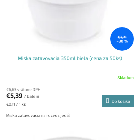
€7,71
–30 %
Miska zatavovacia 350ml biela (cena za 50ks)
Skladom
€6,63 vrátane DPH
€5,39
/ balení
Do košíka
Jednotková
€0,11 / 1 ks
cena:
Miska zatavovacia na rozvoz jedál.