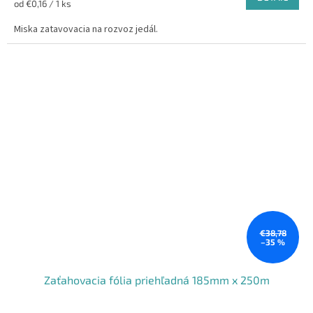
Jednotková
od €0,16 / 1 ks
cena:
Miska zatavovacia na rozvoz jedál.
€38,78
–35 %
Zaťahovacia fólia priehľadná 185mm x 250m