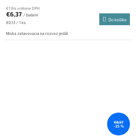
€7,84 vrátane DPH
€6,37
/ balení
Do košíka
Jednotková
€0,13 / 1 ks
cena:
Miska zatavovacia na rozvoz jedál.
€8,57
–25 %