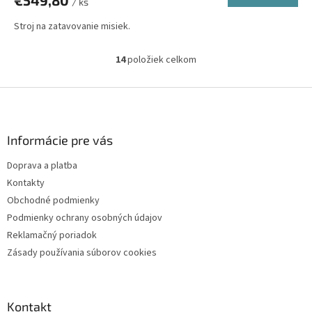
/ ks
M
Stroj na zatavovanie misiek.
O
14
položiek celkom
O
v
l
Z
á
á
d
p
a
ä
Informácie pre vás
c
t
i
Doprava a platba
i
e
Kontakty
p
e
r
Obchodné podmienky
v
Podmienky ochrany osobných údajov
k
Reklamačný poriadok
y
v
Zásady používania súborov cookies
ý
p
i
s
Kontakt