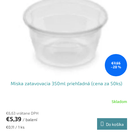
€7,55
–28 %
Miska zatavovacia 350ml priehľadná (cena za 50ks)
Skladom
€6,63 vrátane DPH
€5,39
/ balení
Do košíka
Jednotková
€0,11 / 1 ks
cena: