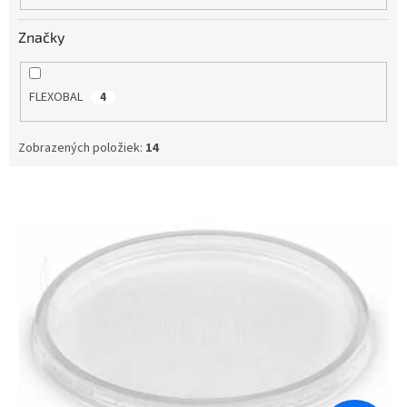
o
v
Značky
FLEXOBAL
4
Zobrazených položiek:
14
V
ý
p
i
s
p
r
o
d
u
k