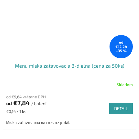
od
€12,24
–35 %
Menu miska zatavovacia 3-dielna (cena za 50ks)
Skladom
od €9,64 vrátane DPH
€7,84
od
/ balení
DETAIL
Jednotková
€0,16 / 1 ks
cena:
Miska zatavovacia na rozvoz jedál.