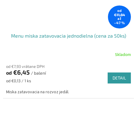
od
€11,84
až
–47 %
Menu miska zatavovacia jednodielna (cena za 50ks)
Skladom
od €7,93 vrátane DPH
€6,45
od
/ balení
DETAIL
Jednotková
od €0,13 / 1 ks
cena:
Miska zatavovacia na rozvoz jedál.