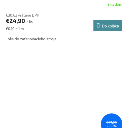
Skladom
€30,63 vrátane DPH
€24,90
/ ks
Do košíka
Jednotková
€0,10 / 1 m
cena:
Fólia do zaťahovacieho stroja.
€77,55
–33 %