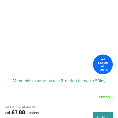
od
€12,04
až
–34 %
Menu miska zatavovacia 2-dielna (cena za 50ks)
Skladom
od €9,69 vrátane DPH
€7,88
od
/ balení
DETAIL