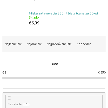
Miska zatavovacia 350ml biela (cena za 50ks)
Skladom
€5,39
R
a
Najlacnejšie
Najdrahšie
Najpredávanejšie
Abecedne
d
e
n
Cena
i
e
€
3
€
550
p
r
o
d
u
k
Na sklade
0
t