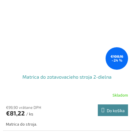
€108,16
–24 %
Matrica do zotavovacieho stroja 2-dielna
Skladom
€99,90 vrátane DPH
Do košíka
€81,22
/ ks
Matrica do stroja.