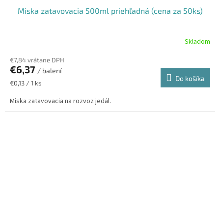
Miska zatavovacia 500ml priehľadná (cena za 50ks)
Skladom
€7,84 vrátane DPH
€6,37
/ balení
Do košíka
Jednotková
€0,13 / 1 ks
cena:
Miska zatavovacia na rozvoz jedál.