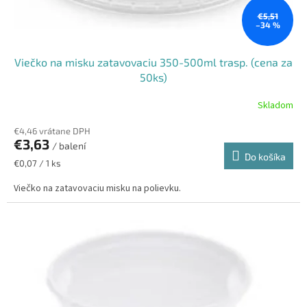
t
o
€5,51
–34 %
v
Viečko na misku zatavovaciu 350-500ml trasp. (cena za
50ks)
Skladom
€4,46 vrátane DPH
€3,63
/ balení
Do košíka
Jednotková
€0,07 / 1 ks
cena:
Viečko na zatavovaciu misku na polievku.