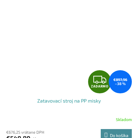
Z
€897,96
–38 %
ZADARMO
A
Zatavovací stroj na PP misky
D
A
Skladom
R
€676,25 vrátane DPH
Do košíka
€549,80