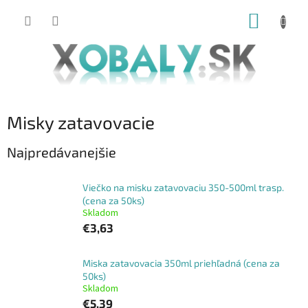
Prejsť
NÁKUP
na
obsah
KOŠÍK
Misky zatavovacie
Najpredávanejšie
Viečko na misku zatavovaciu 350-500ml trasp.
(cena za 50ks)
Skladom
€3,63
Miska zatavovacia 350ml priehľadná (cena za
50ks)
Skladom
€5,39