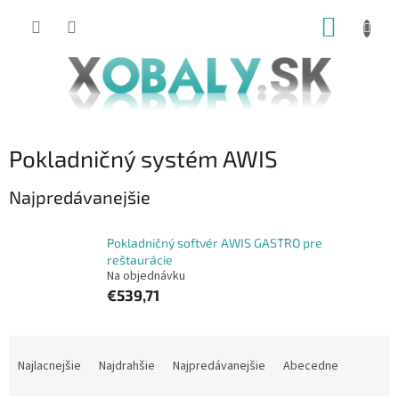
Prejsť
NÁKUP
na
obsah
KOŠÍK
Pokladničný systém AWIS
Najpredávanejšie
Pokladničný softvér AWIS GASTRO pre
reštaurácie
Na objednávku
€539,71
R
a
Najlacnejšie
Najdrahšie
Najpredávanejšie
Abecedne
d