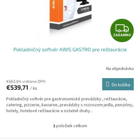
d
u
k
t
Z
o
ZADARMO
v
A
Pokladničný softvér AWIS GASTRO pre reštaurácie
D
A
Na objednávku
R
€663,84 vrátane DPH
Do košíka
€539,71
/ ks
M
Pokladničný softvér pre gastronomické prevádzky , reštaurácie,
O
catering, pizzerie, kaviarne, prevádzky s rozvozom jedla, penzióny,
hotely, hotelové reštaurácie a ostatné druhy...
1
položiek celkom
O
v