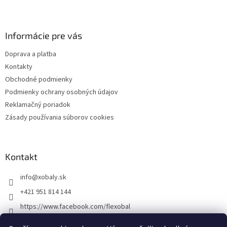
l
Z
á
á
d
p
a
ä
Informácie pre vás
c
t
i
Doprava a platba
i
e
Kontakty
p
e
r
Obchodné podmienky
v
Podmienky ochrany osobných údajov
k
Reklamačný poriadok
y
v
Zásady používania súborov cookies
ý
p
i
s
Kontakt
u
info
@
xobaly.sk
+421 951 814 144
https://www.facebook.com/flexobal
xobaly.cz