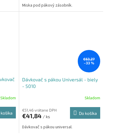
Miska pod pákový zásobník.
€63,27
–33 %
ávkovač
Dávkovač s pákou Universál - biely
á
- 5010
Skladom
Skladom
€51,46 vrátane DPH
 košíka
Do košíka
€41,84
/ ks
Dávkovač s pákou universal.