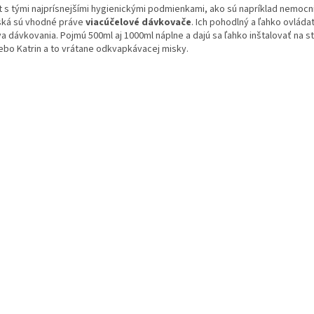
v
 s tými najprísnejšími hygienickými podmienkami, ako sú napríklad nemocni
l
ská sú vhodné práve
viacúčelové dávkovače
. Ich pohodlný a ľahko ovlád
á
 dávkovania. Pojmú 500ml aj 1000ml náplne a dajú sa ľahko inštalovať na s
d
lebo Katrin a to vrátane odkvapkávacej misky.
a
c
i
e
p
r
v
k
y
v
ý
p
i
s
u