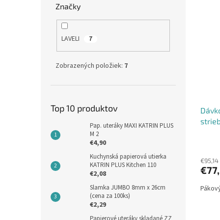
Značky
LAVELI
7
Zobrazených položiek:
7
Top 10 produktov
Dávko
strie
Pap. uteráky MAXI KATRIN PLUS
M 2
€4,90
Kuchynská papierová utierka
€95,14
KATRIN PLUS Kitchen 110
€77
€2,08
Slamka JUMBO 8mm x 26cm
Pákový
(cena za 100ks)
€2,29
Papierové uteráky skladané ZZ