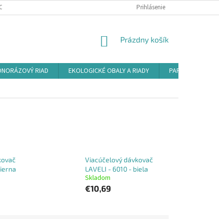
ODMIENKY OCHRANY OSOBNÝCH ÚDAJOV
REKLAMAČNÝ PORIADOK
Prihlásenie
NÁKUPNÝ
Prázdny košík
KOŠÍK
DNORÁZOVÝ RIAD
EKOLOGICKÉ OBALY A RIADY
PAPIEROVÉ OBAL
kovač
Viacúčelový dávkovač
čierna
LAVELI - 6010 - biela
Skladom
€10,69