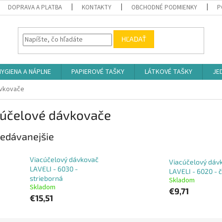
DOPRAVA A PLATBA
KONTAKTY
OBCHODNÉ PODMIENKY
P
HĽADAŤ
HYGIENA A NÁPLNE
PAPIEROVÉ TAŠKY
LÁTKOVÉ TAŠKY
JE
ávkovače
cúčelové dávkovače
edávanejšie
Viacúčelový dávkovač
Viacúčelový dáv
LAVELI - 6030 -
LAVELI - 6020 - 
strieborná
Skladom
Skladom
€9,71
€15,51