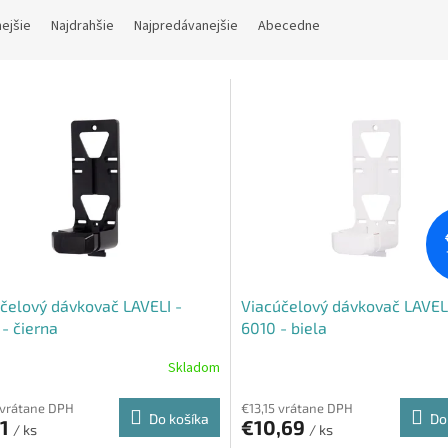
nejšie
Najdrahšie
Najpredávanejšie
Abecedne
čelový dávkovač LAVELI -
Viacúčelový dávkovač LAVELI
- čierna
6010 - biela
Skladom
 vrátane DPH
€13,15 vrátane DPH
Do košíka
Do
71
€10,69
/ ks
/ ks