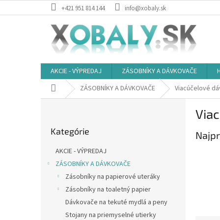
Prejsť
+421 951 814 144
info@xobaly.sk
na
obsah
AKCIE - VÝPREDAJ
ZÁSOBNÍKY A DÁVKOVAČE
Domov
ZÁSOBNÍKY A DÁVKOVAČE
Viacúčelové d
B
Via
o
Preskočiť
č
Kategórie
kategórie
Najpr
n
ý
AKCIE - VÝPREDAJ
p
ZÁSOBNÍKY A DÁVKOVAČE
a
Zásobníky na papierové uteráky
n
e
Zásobníky na toaletný papier
l
Dávkovače na tekuté mydlá a peny
Stojany na priemyselné utierky