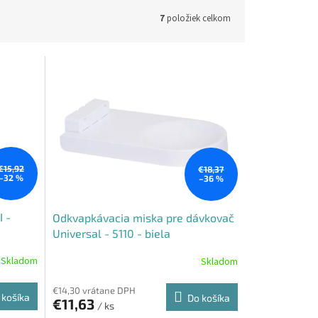
7
položiek celkom
€15,92
€18,37
–32 %
–36 %
 -
Odkvapkávacia miska pre dávkovač
Universal - 5110 - biela
Skladom
Skladom
€14,30 vrátane DPH
 košíka
Do košíka
€11,63
/ ks