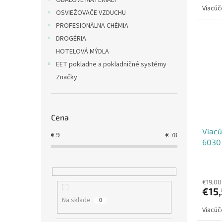
OBALOVÉ MATERIÁLY
Viacúč
OSVIEŽOVAČE VZDUCHU
PROFESIONÁLNA CHÉMIA
DROGÉRIA
HOTELOVÁ MÝDLA
EET pokladne a pokladničné systémy
Značky
Cena
Viacú
€
9
€
78
6030 
€19,08
€15
Na sklade
0
Viacúč