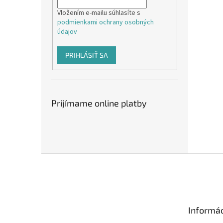
Vložením e-mailu súhlasíte s
podmienkami ochrany osobných
údajov
PRIHLÁSIŤ SA
Prijímame online platby
Z
á
p
ä
t
Informác
i