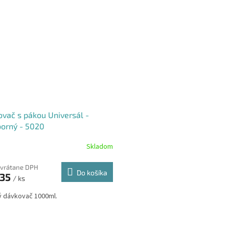
vač s pákou Universál -
borný - 5020
Skladom
 vrátane DPH
Do košíka
,35
/ ks
 dávkovač 1000ml.
O