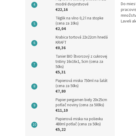
Do miest
modré dvojvrstvové
pracovi
€22,16
množstva
Téglik na víno 0,2 l na stopke
Laveli a
(cena za 10ks)
€2,04
Krabica tortová 22x22cm hnedá
KRAFT
€0,36
Tanier BIO štvorcový z cukrovej
trstiny 16x16x1, 5cm (cena za
50ks)
€5,31
Papierová miska 750ml na šalát
(cena za 50ks)
€7,80
Papier pergamen biely 20x25cm
potlač noviny (cena za 500ks)
€11,10
Papierová miska na polievku
480ml potlač (cena za 50ks)
€5,22