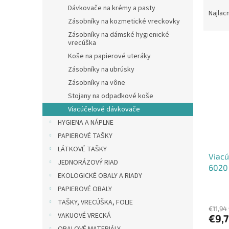
R
Dávkovače na krémy a pasty
a
Najlac
Zásobníky na kozmetické vreckovky
d
e
Zásobníky na dámské hygienické
vrecúška
V
n
ý
Koše na papierové uteráky
i
p
e
Zásobníky na ubrúsky
i
p
Zásobníky na vône
s
r
Stojany na odpadkové koše
p
o
Viacúčelové dávkovače
r
d
HYGIENA A NÁPLNE
o
u
d
k
PAPIEROVÉ TAŠKY
u
t
LÁTKOVÉ TAŠKY
Viacú
k
o
JEDNORÁZOVÝ RIAD
6020 
t
v
EKOLOGICKÉ OBALY A RIADY
o
PAPIEROVÉ OBALY
v
TAŠKY, VRECÚŠKA, FOLIE
€11,94
VAKUOVÉ VRECKÁ
€9,