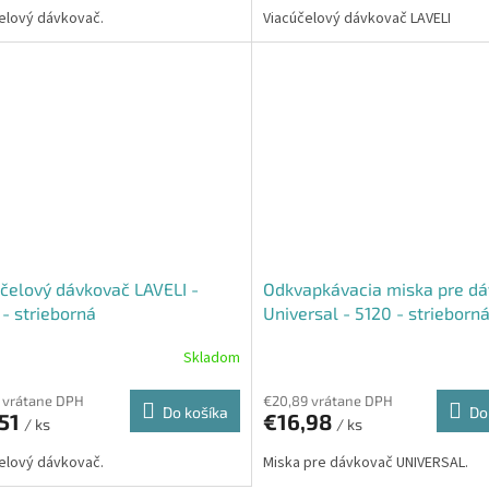
elový dávkovač.
Viacúčelový dávkovač LAVELI
čelový dávkovač LAVELI -
Odkvapkávacia miska pre d
- strieborná
Universal - 5120 - strieborn
Skladom
 vrátane DPH
€20,89 vrátane DPH
Do košíka
Do
,51
€16,98
/ ks
/ ks
elový dávkovač.
Miska pre dávkovač UNIVERSAL.