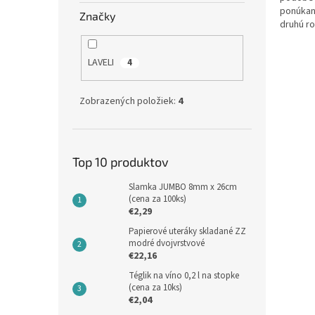
ponúkaný
Značky
druhú ro
LAVELI
4
Zobrazených položiek:
4
Top 10 produktov
Slamka JUMBO 8mm x 26cm
(cena za 100ks)
€2,29
Papierové uteráky skladané ZZ
modré dvojvrstvové
€22,16
Téglik na víno 0,2 l na stopke
(cena za 10ks)
€2,04