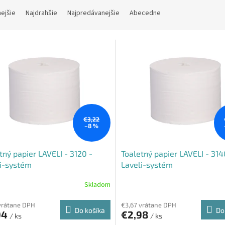
nejšie
Najdrahšie
Najpredávanejšie
Abecedne
€3,22
–8 %
tný papier LAVELI - 3120 -
Toaletný papier LAVELI - 314
i-systém
Laveli-systém
Skladom
vrátane DPH
€3,67 vrátane DPH
Do košíka
Do
94
€2,98
/ ks
/ ks