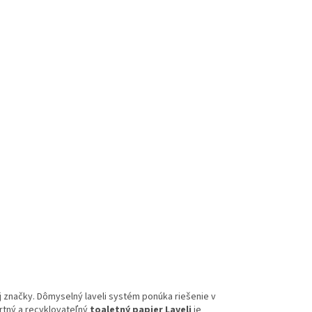
ej značky. Dômyselný laveli systém ponúka riešenie v
rtný a recyklovateľný
toaletný papier Laveli
je