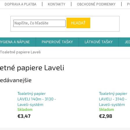
DOPRAVA A PLATBA
KONTAKTY
OBCHODNÉ PODMIENKY
P
HĽADAŤ
HYGIENA A NÁPLNE
PAPIEROVÉ TAŠKY
LÁTKOVÉ TAŠKY
JE
Toaletné papiere Laveli
etné papiere Laveli
edávanejšie
Toaletný papier
Toaletný papier
LAVELI 140m - 3130 -
LAVELI - 3140 -
Laveli-systém
Laveli-systém
Skladom
Skladom
€3,47
€2,98