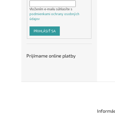
Vložením e-mailu súhlasíte s
podmienkami ochrany osobných
údajov
PRIHLÁSIŤ SA
Prijímame online platby
Z
á
p
ä
t
Informác
i