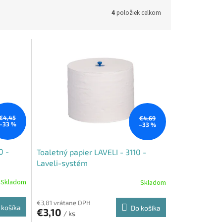
4
položiek celkom
€4,45
€4,69
–33 %
–33 %
0 -
Toaletný papier LAVELI - 3110 -
Laveli-systém
Skladom
Skladom
€3,81 vrátane DPH
 košíka
Do košíka
€3,10
/ ks