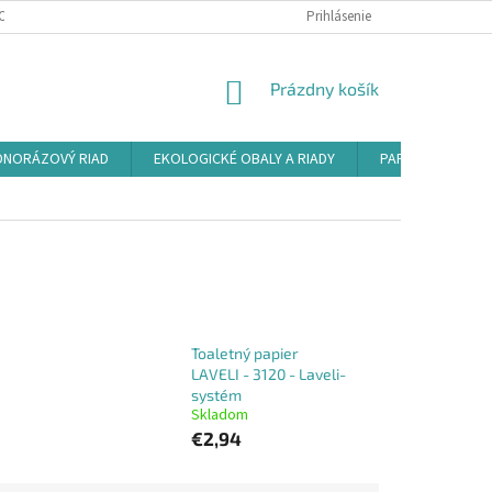
ODMIENKY OCHRANY OSOBNÝCH ÚDAJOV
REKLAMAČNÝ PORIADOK
Prihlásenie
NÁKUPNÝ
Prázdny košík
KOŠÍK
DNORÁZOVÝ RIAD
EKOLOGICKÉ OBALY A RIADY
PAPIEROVÉ OBAL
Toaletný papier
LAVELI - 3120 - Laveli-
systém
Skladom
€2,94