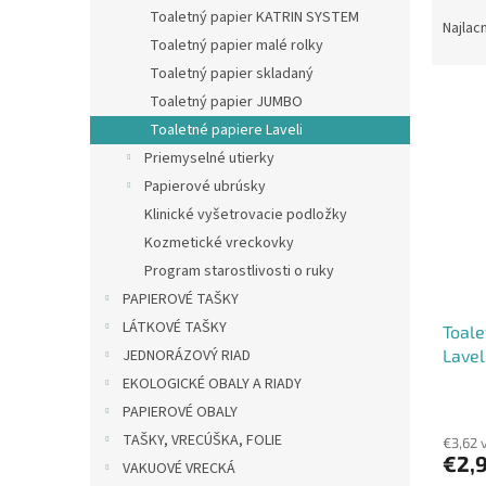
R
Toaletný papier KATRIN SYSTEM
a
Najlac
Toaletný papier malé rolky
d
e
Toaletný papier skladaný
V
n
Toaletný papier JUMBO
ý
i
Toaletné papiere Laveli
p
e
Priemyselné utierky
i
p
Papierové ubrúsky
s
r
p
Klinické vyšetrovacie podložky
o
r
d
Kozmetické vreckovky
o
u
Program starostlivosti o ruky
d
k
PAPIEROVÉ TAŠKY
u
t
LÁTKOVÉ TAŠKY
Toale
k
o
Lavel
JEDNORÁZOVÝ RIAD
t
v
o
EKOLOGICKÉ OBALY A RIADY
v
PAPIEROVÉ OBALY
TAŠKY, VRECÚŠKA, FOLIE
€3,62 
€2,
VAKUOVÉ VRECKÁ