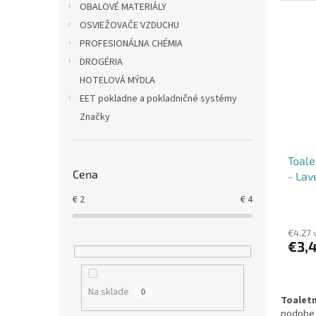
OBALOVÉ MATERIÁLY
OSVIEŽOVAČE VZDUCHU
PROFESIONÁLNA CHÉMIA
DROGÉRIA
HOTELOVÁ MÝDLA
EET pokladne a pokladničné systémy
Značky
Toale
Cena
- Lav
€
2
€
4
€4,27 
€3,
Na sklade
0
Toaletn
podobe 