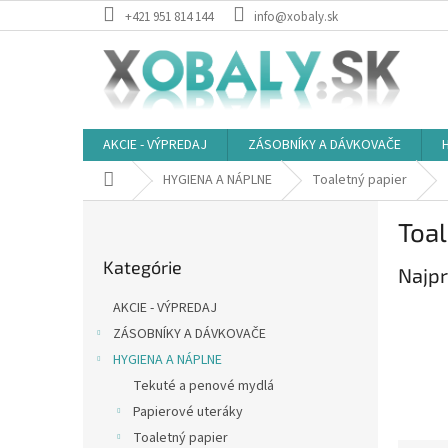
Prejsť
+421 951 814 144
info@xobaly.sk
na
obsah
AKCIE - VÝPREDAJ
ZÁSOBNÍKY A DÁVKOVAČE
Domov
HYGIENA A NÁPLNE
Toaletný papier
B
Toal
o
Preskočiť
č
Kategórie
kategórie
Najpr
n
ý
AKCIE - VÝPREDAJ
p
ZÁSOBNÍKY A DÁVKOVAČE
a
HYGIENA A NÁPLNE
n
e
Tekuté a penové mydlá
l
Papierové uteráky
Toaletný papier