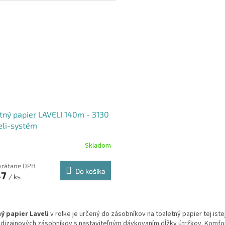
tný papier LAVELI 140m - 3130
eli-systém
Skladom
vrátane DPH
Do košíka
47
/ ks
O
v
ý papier Laveli
v rolke je určený do zásobníkov na toaletný papier tej ist
l
dizajnových zásobníkov s nastaviteľným dávkovaním dĺžky útržkov. Komfo