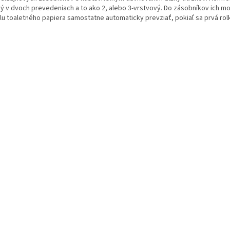
á
 v dvoch prevedeniach a to ako 2, alebo 3-vrstvový. Do zásobníkov ich mož
d
lu toaletného papiera samostatne automaticky prevziať, pokiaľ sa prvá rol
a
c
i
e
p
r
v
k
y
v
ý
p
i
s
u