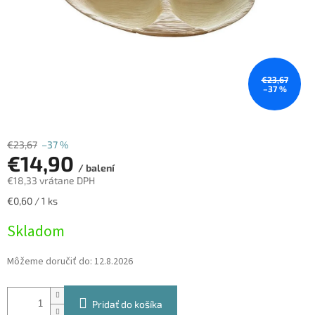
€23,67
–37 %
€23,67
–37 %
€14,90
/ balení
€18,33 vrátane DPH
Jednotková
€0,60 / 1 ks
cena:
Skladom
Môžeme doručiť do:
12.8.2026
Pridať do košíka