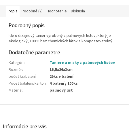
Popis
Podobné (2)
Hodnotenie
Diskusia
Podrobný popis
Ide o dizajnový tanier vyrobený z palmových listov, ktorý je
ekologický, 100% bez chemických látok a kompostovateľný.
Dodatočné parametre
Kategória
:
Taniere a misky z palmových listov
Rozměr
:
16,5x26x3cm
počet ks/balení
:
25ks v balení
Počet balalení/karton
:
4 balení / 100ks
Materiál
:
palmový list
Z
á
p
ä
Informácie pre vás