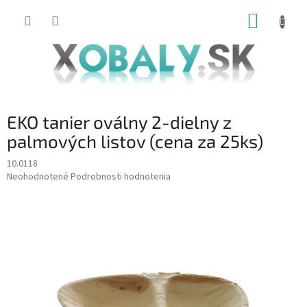
Prejsť
NÁKUP
na
obsah
KOŠÍK
EKO tanier oválny 2-dielny z
palmových listov (cena za 25ks)
10.0118
Priemerné
Neohodnotené
Podrobnosti hodnotenia
hodnotenie
produktu
je
0,0
z
5
hviezdičiek.