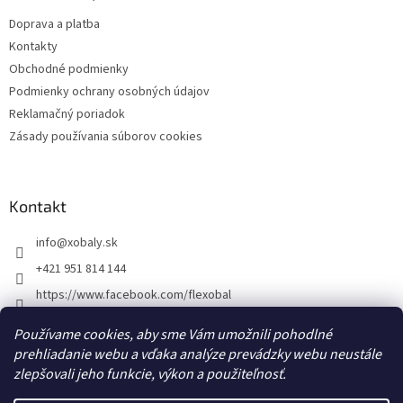
t
Doprava a platba
i
Kontakty
e
Obchodné podmienky
Podmienky ochrany osobných údajov
Reklamačný poriadok
Zásady používania súborov cookies
Kontakt
info
@
xobaly.sk
+421 951 814 144
https://www.facebook.com/flexobal
xobaly.cz
Používame cookies, aby sme Vám umožnili pohodlné
prehliadanie webu a vďaka analýze prevádzky webu neustále
zlepšovali jeho funkcie, výkon a použiteľnosť.