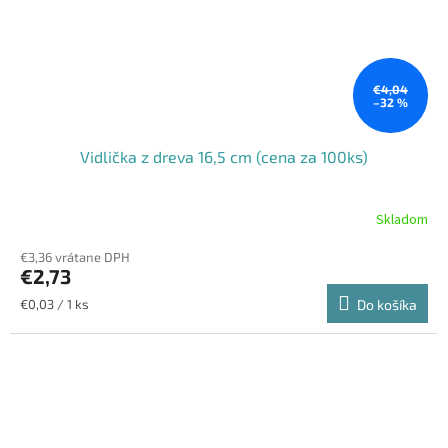
€4,04
–32 %
Vidlička z dreva 16,5 cm (cena za 100ks)
Skladom
€3,36 vrátane DPH
€2,73
Jednotková
€0,03 / 1 ks
Do košíka
cena: