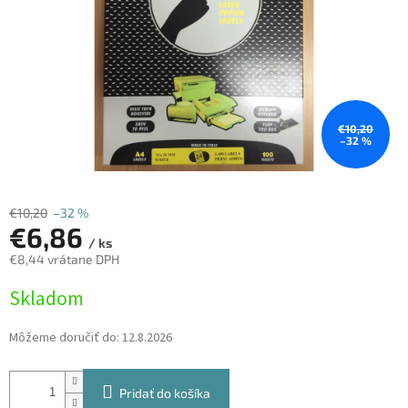
€10,20
–32 %
€10,20
–32 %
€6,86
/ ks
€8,44 vrátane DPH
Jednotková
Skladom
cena:
Môžeme doručiť do:
12.8.2026
Pridať do košíka