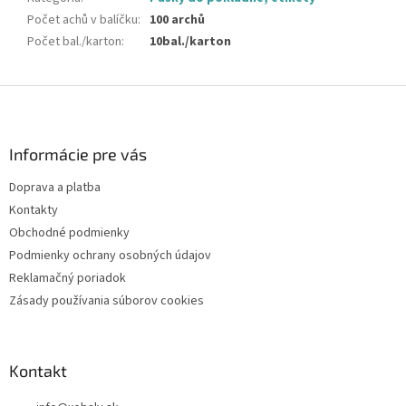
Počet achů v balíčku
:
100 archů
Počet bal./karton
:
10bal./karton
Z
á
p
ä
Informácie pre vás
t
Doprava a platba
i
Kontakty
e
Obchodné podmienky
Podmienky ochrany osobných údajov
Reklamačný poriadok
Zásady používania súborov cookies
Kontakt