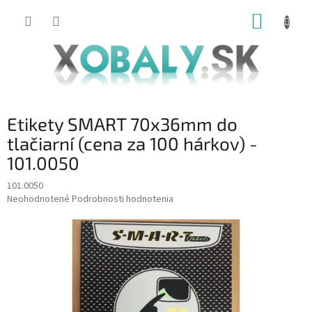
Prejsť
NÁKUP
na
obsah
KOŠÍK
Etikety SMART 70x36mm do
tlačiarní (cena za 100 hárkov) -
101.0050
101.0050
Priemerné
Neohodnotené
Podrobnosti hodnotenia
hodnotenie
produktu
je
0,0
z
5
hviezdičiek.