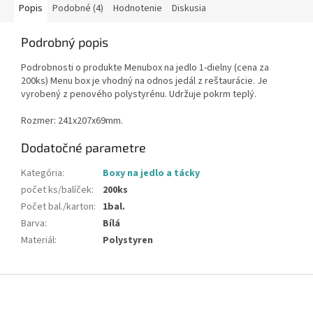
Popis
Podobné (4)
Hodnotenie
Diskusia
Podrobný popis
Podrobnosti o produkte Menubox na jedlo 1-dielny (cena za
200ks) Menu box je vhodný na odnos jedál z reštaurácie. Je
vyrobený z penového polystyrénu. Udržuje pokrm teplý.
Rozmer: 241x207x69mm.
Dodatočné parametre
Kategória
:
Boxy na jedlo a tácky
počet ks/balíček
:
200ks
Počet bal./karton
:
1bal.
Barva
:
Bílá
Materiál
:
Polystyren
Z
á
p