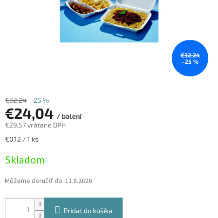
€32,24
–25 %
€32,24
–25 %
€24,04
/ balení
€29,57 vrátane DPH
Jednotková
€0,12 / 1 ks
cena:
Skladom
Môžeme doručiť do:
11.8.2026
Pridať do košíka