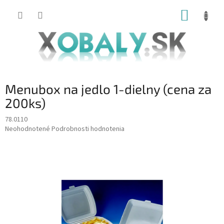
Prejsť
NÁKUP
na
obsah
KOŠÍK
Menubox na jedlo 1-dielny (cena za
200ks)
78.0110
Priemerné
Neohodnotené
Podrobnosti hodnotenia
hodnotenie
produktu
je
0,0
z
5
hviezdičiek.