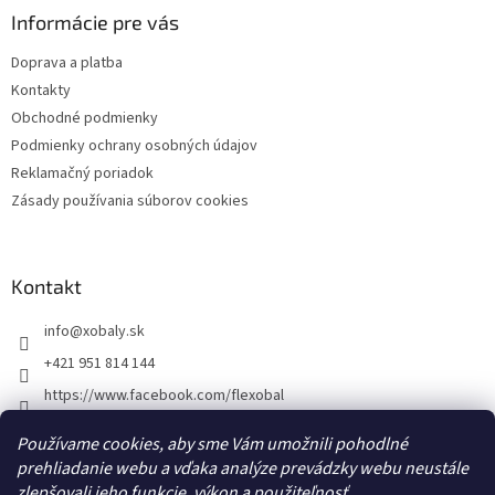
ä
Informácie pre vás
t
Doprava a platba
i
Kontakty
e
Obchodné podmienky
Podmienky ochrany osobných údajov
Reklamačný poriadok
Zásady používania súborov cookies
Kontakt
info
@
xobaly.sk
+421 951 814 144
https://www.facebook.com/flexobal
xobaly.cz
Používame cookies, aby sme Vám umožnili pohodlné
prehliadanie webu a vďaka analýze prevádzky webu neustále
zlepšovali jeho funkcie, výkon a použiteľnosť.