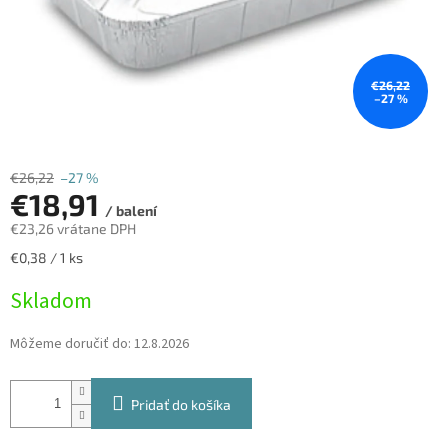
€26,22
–27 %
€26,22
–27 %
€18,91
/ balení
€23,26 vrátane DPH
Jednotková
€0,38 / 1 ks
cena:
Skladom
Môžeme doručiť do:
12.8.2026
Pridať do košíka