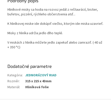
Podrobný popis
Hliníkové misky sa hodia na rozvoz jedál z reštaurácií, bistier,
bufetov, pizzérií, rýchleho občerstvenia atď...
K hliníkovej miske ide dokúpiť viečko, ktorým ide miska uzavrieť.
Misky z hliníka udržia jedlo dlho teplé.
V miskách z hliníka môžete jedlo zapekať alebo zamraziť. (-40 až
+ 350 °C)
Dodatočné parametre
Kategória
:
JEDNORÁZOVÝ RIAD
Rozměr
:
315 x 215 x 43mm
Materiál
:
Hliníková folie
Z
á