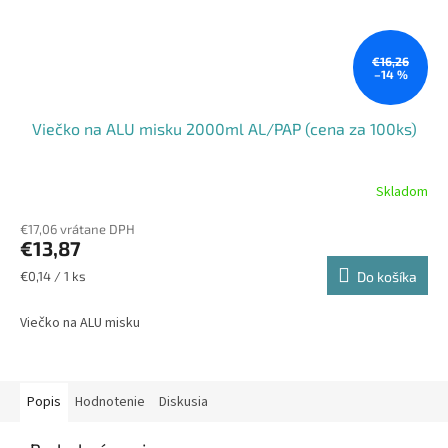
€16,26
–14 %
Viečko na ALU misku 2000ml AL/PAP (cena za 100ks)
Skladom
€17,06 vrátane DPH
€13,87
Jednotková
€0,14 / 1 ks
Do košíka
cena:
Viečko na ALU misku
Popis
Hodnotenie
Diskusia