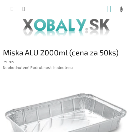
Prejsť
NÁKUP
na
obsah
KOŠÍK
Miska ALU 2000ml (cena za 50ks)
79.7651
Priemerné
Neohodnotené
Podrobnosti hodnotenia
hodnotenie
produktu
je
0,0
z
5
hviezdičiek.