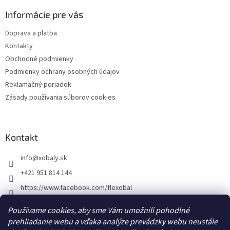
p
ä
Informácie pre vás
t
Doprava a platba
i
Kontakty
e
Obchodné podmienky
Podmienky ochrany osobných údajov
Reklamačný poriadok
Zásady používania súborov cookies
Kontakt
info
@
xobaly.sk
+421 951 814 144
https://www.facebook.com/flexobal
xobaly.cz
Používame cookies, aby sme Vám umožnili pohodlné
prehliadanie webu a vďaka analýze prevádzky webu neustále