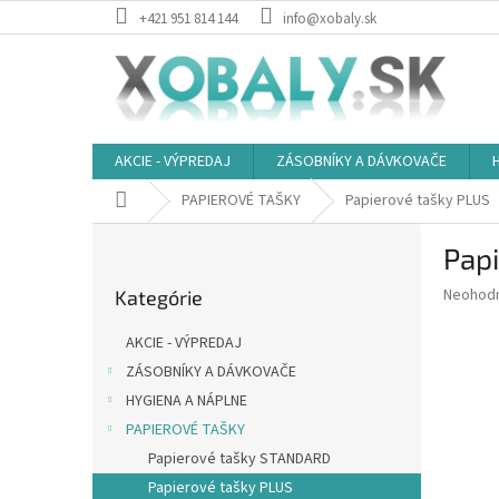
Prejsť
+421 951 814 144
info@xobaly.sk
na
obsah
AKCIE - VÝPREDAJ
ZÁSOBNÍKY A DÁVKOVAČE
Domov
PAPIEROVÉ TAŠKY
Papierové tašky PLUS
B
Pap
o
Preskočiť
č
Priemer
Neohod
Kategórie
kategórie
n
hodnote
ý
produkt
AKCIE - VÝPREDAJ
p
je
ZÁSOBNÍKY A DÁVKOVAČE
0,0
a
z
HYGIENA A NÁPLNE
n
5
e
PAPIEROVÉ TAŠKY
hviezdič
l
Papierové tašky STANDARD
Papierové tašky PLUS