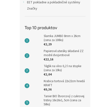
EET pokladne a pokladničné systémy
Značky
Top 10 produktov
Slamka JUMBO 8mm x 26cm
(cena za 100ks)
€2,29
Papierové uteráky skladané ZZ
modré dvojvrstvové
€22,16
Téglik na víno 0,2 l na stopke
(cena za 10ks)
€2,04
Krabica tortová 22x22cm hnedá
KRAFT
€0,36
Tanier BIO štvorcový z cukrovej
trstiny 16x16x1, 5cm (cena za
50ks)