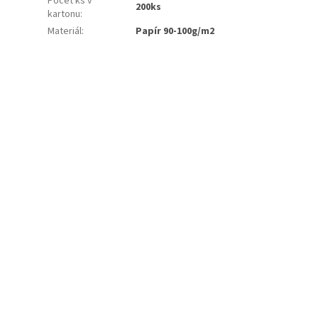
Počet ks v
200ks
kartonu
:
Materiál
:
Papír 90-100g/m2