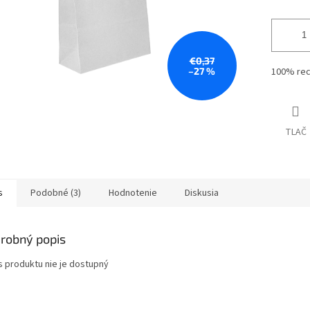
€0,37
–27 %
100% rec
TLAČ
s
Podobné (3)
Hodnotenie
Diskusia
robný popis
s produktu nie je dostupný