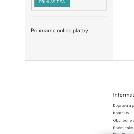
PRIHLÁSIŤ SA
Prijímame online platby
Z
á
p
ä
t
Informác
i
e
Doprava a p
Kontakty
Obchodné 
Podmienky 
údajov