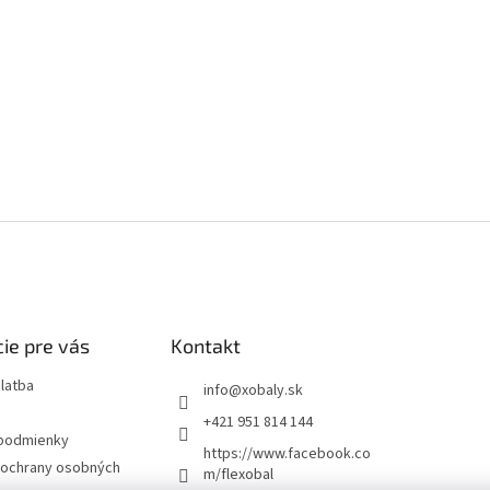
ie pre vás
Kontakt
latba
info
@
xobaly.sk
+421 951 814 144
podmienky
https://www.facebook.co
ochrany osobných
m/flexobal