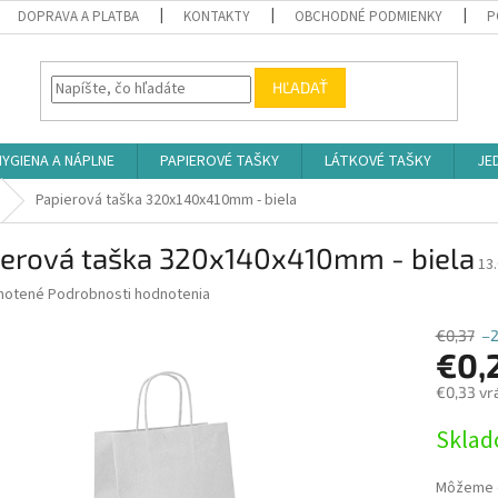
DOPRAVA A PLATBA
KONTAKTY
OBCHODNÉ PODMIENKY
P
HĽADAŤ
HYGIENA A NÁPLNE
PAPIEROVÉ TAŠKY
LÁTKOVÉ TAŠKY
JE
Papierová taška 320x140x410mm - biela
ierová taška 320x140x410mm - biela
13
né
notené
Podrobnosti hodnotenia
nie
u
€0,37
–
€0,
€0,33 vr
Jednotk
Skla
iek.
cena:
Môžeme d