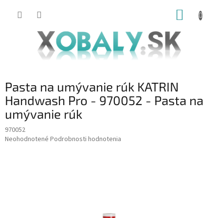
Prejsť
NÁKUP
na
obsah
KOŠÍK
Pasta na umývanie rúk KATRIN
Handwash Pro - 970052 - Pasta na
umývanie rúk
970052
Priemerné
Neohodnotené
Podrobnosti hodnotenia
hodnotenie
produktu
je
0,0
z
5
hviezdičiek.