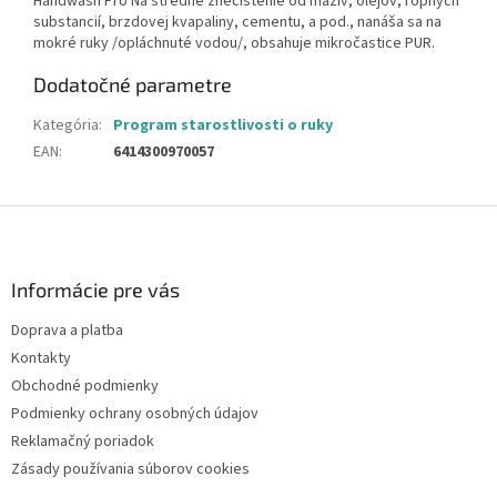
Handwash Pro Na stredné znečistenie od mazív, olejov, ropných
substancií, brzdovej kvapaliny, cementu, a pod., nanáša sa na
mokré ruky /opláchnuté vodou/, obsahuje mikročastice PUR.
Dodatočné parametre
Kategória
:
Program starostlivosti o ruky
EAN
:
6414300970057
Z
á
p
ä
Informácie pre vás
t
Doprava a platba
i
Kontakty
e
Obchodné podmienky
Podmienky ochrany osobných údajov
Reklamačný poriadok
Zásady používania súborov cookies