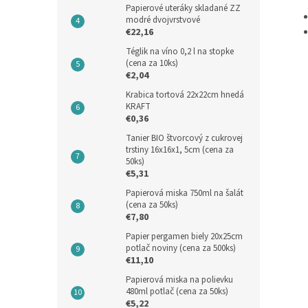
Papierové uteráky skladané ZZ
modré dvojvrstvové
€22,16
Téglik na víno 0,2 l na stopke
(cena za 10ks)
€2,04
Krabica tortová 22x22cm hnedá
KRAFT
€0,36
Tanier BIO štvorcový z cukrovej
trstiny 16x16x1, 5cm (cena za
50ks)
€5,31
Papierová miska 750ml na šalát
(cena za 50ks)
€7,80
Papier pergamen biely 20x25cm
potlač noviny (cena za 500ks)
€11,10
Papierová miska na polievku
480ml potlač (cena za 50ks)
€5,22