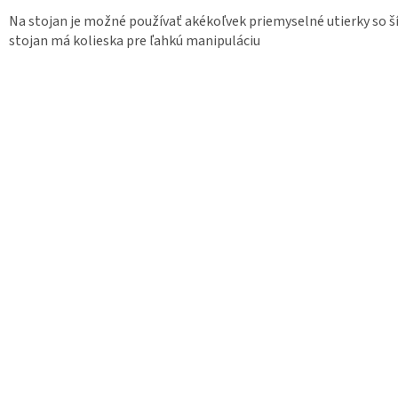
Na stojan je možné používať akékoľvek priemyselné utierky so š
stojan má kolieska pre ľahkú manipuláciu