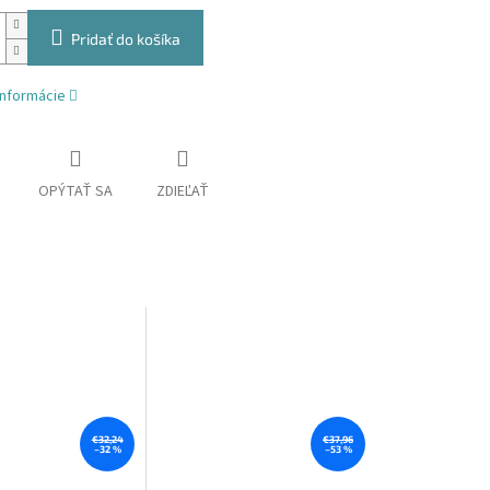
Pridať do košíka
informácie
OPÝTAŤ SA
ZDIEĽAŤ
€32,24
€37,96
–32 %
–53 %