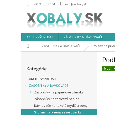
Prejsť
+421 951 814 144
info@xobaly.sk
na
obsah
AKCIE - VÝPREDAJ
ZÁSOBNÍKY A DÁVKOVAČE
Domov
ZÁSOBNÍKY A DÁVKOVAČE
Stojany na pri
B
Podl
o
Preskočiť
č
Kategórie
kategórie
Novin
n
ý
AKCIE - VÝPREDAJ
p
ZÁSOBNÍKY A DÁVKOVAČE
a
Zásobníky na papierové uteráky
n
e
Zásobníky na toaletný papier
l
Dávkovače na tekuté mydlá a peny
Stojany na priemyselné utierky