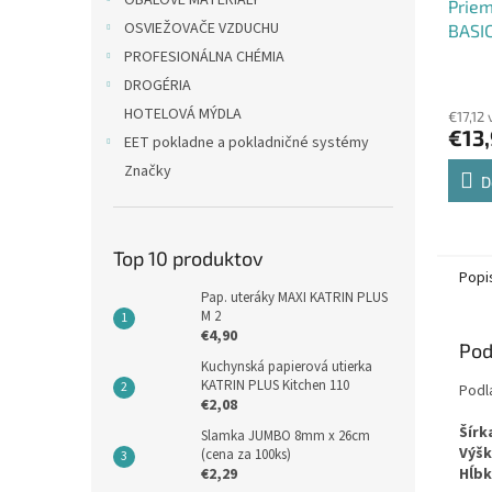
OBALOVÉ MATERIÁLY
Priem
OSVIEŽOVAČE VZDUCHU
BASIC
4455
PROFESIONÁLNA CHÉMIA
DROGÉRIA
HOTELOVÁ MÝDLA
€17,12
€13
EET pokladne a pokladničné systémy
Značky
D
Top 10 produktov
Popi
Pap. uteráky MAXI KATRIN PLUS
M 2
€4,90
Pod
Kuchynská papierová utierka
KATRIN PLUS Kitchen 110
Podla
€2,08
Šírk
Slamka JUMBO 8mm x 26cm
Výšk
(cena za 100ks)
€2,29
Hĺbk