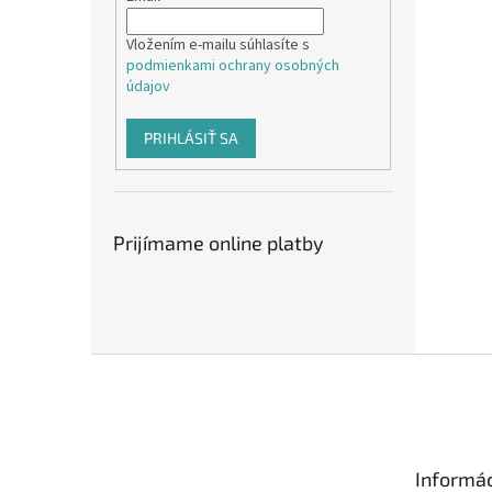
Vložením e-mailu súhlasíte s
podmienkami ochrany osobných
údajov
PRIHLÁSIŤ SA
Prijímame online platby
Z
á
p
ä
t
Informác
i