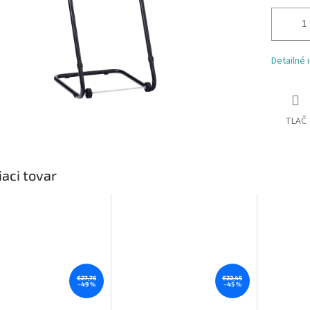
Detailné 
TLAČ
iaci tovar
€27,76
€22,45
–49 %
–45 %