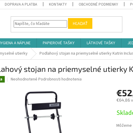
DOPRAVA A PLATBA
KONTAKTY
OBCHODNÉ PODMIENKY
P
HĽADAŤ
HYGIENA A NÁPLNE
PAPIEROVÉ TAŠKY
LÁTKOVÉ TAŠKY
JE
emyselné utierky
Podlahový stojan na priemyselné utierky Katrin Inclu
ahový stojan na priemyselné utierky K
Priemerné
Neohodnotené
Podrobnosti hodnotenia
ka
hodnotenie
produktu
€52
je
€64,86 
0,0
z
Jednotk
Skla
5
cena:
hviezdičiek.
Môžeme d