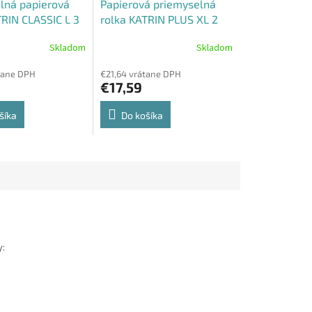
lná papierová
Papierová priemyselná
TRIN CLASSIC L 3
rolka KATRIN PLUS XL 2
464217
1500 - 481559
Skladom
Skladom
tane DPH
€21,64 vrátane DPH
€17,59
šíka
Do košíka
y: