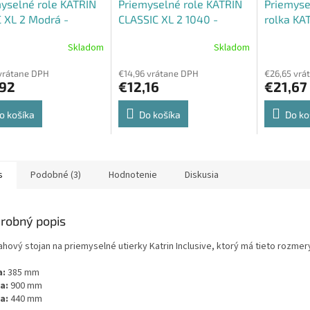
yselné role KATRIN
Priemyselné role KATRIN
Priemyse
 XL 2 Modrá -
CLASSIC XL 2 1040 -
rolka KA
76
458637
Modrá - 
Skladom
Skladom
 vrátane DPH
€14,96 vrátane DPH
€26,65 vrá
,92
€12,16
€21,67
o košíka
Do košíka
Do ko
s
Podobné (3)
Hodnotenie
Diskusia
robný popis
hový stojan na priemyselné utierky Katrin Inclusive, ktorý má tieto rozmer
a:
385 mm
a:
900 mm
a:
440 mm