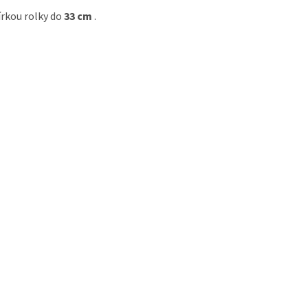
írkou rolky do
33 cm
.