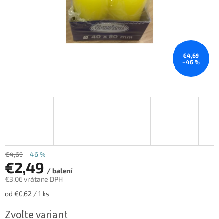
€4,69
–46 %
€4,69
–46 %
€2,49
/ balení
€3,06 vrátane DPH
Jednotková
od €0,62 / 1 ks
cena:
Zvoľte variant