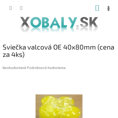
Prejsť
NÁKUP
na
obsah
KOŠÍK
Sviečka valcová OE 40x80mm (cena
za 4ks)
Priemerné
Neohodnotené
Podrobnosti hodnotenia
hodnotenie
produktu
je
0,0
z
5
hviezdičiek.