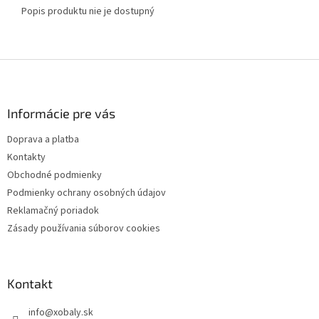
Popis produktu nie je dostupný
Z
á
p
ä
Informácie pre vás
t
Doprava a platba
i
Kontakty
e
Obchodné podmienky
Podmienky ochrany osobných údajov
Reklamačný poriadok
Zásady používania súborov cookies
Kontakt
info
@
xobaly.sk