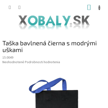
Prejsť
NÁKUP
na
obsah
KOŠÍK
Taška bavlnená čierna s modrými
uškami
15.0049
Priemerné
Neohodnotené
Podrobnosti hodnotenia
hodnotenie
produktu
je
0,0
z
5
hviezdičiek.