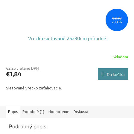
€2,78
–33 %
Vrecko sieťované 25x30cm prírodné
Skladom
€2,26 vrátane DPH
€1,84
Do košíka
Sieťované vrecko zaťahovacie.
Popis
Podobné (1)
Hodnotenie
Diskusia
Podrobný popis