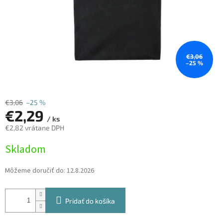
€3,06
–25 %
€3,06
–25 %
€2,29
/ ks
€2,82 vrátane DPH
Jednotková
Skladom
cena:
Môžeme doručiť do:
12.8.2026
Pridať do košíka