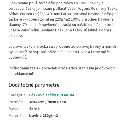
Opakovane použiteľná nákupná taška zo 100% bavlny s
potlačou. Tašky je možné potlačiť Vaším logom. Rozmery Tašky:
Šírka: 390 mm x výška: 410 mm Farba: prírodná Bavlnená nákupná
taška je vyrobená zo silnej 220g/m2 100% prírodnej bavlnenej
tkaniny. 70 cm dlhé bavlnené držadlá sú našité na tašku, ktorá
unesie veľkú váhu. Bavlnené nákupné tašky sú ľahké a dobre
skladné.
Látkové tašky a vrecká sú vyrobené zo surovej bavlny a nemali
by sa prať! Po vypraní môže taška zmeniť tvar a farby môžu
vyblednúť.
Poškodenie tašiek a vreciek v dôsledku prania nie je dôvodom
na reklamáciu!!!
Dodatočné parametre
Kategória
:
Látkové tašky PREMIUM
Rozměr
:
38x42cm, 70cm ucha
Barva
:
černá
Materiál
:
bavlna 280g/m2