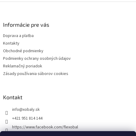
Z
á
p
ä
Informácie pre vás
t
Doprava a platba
i
Kontakty
e
Obchodné podmienky
Podmienky ochrany osobných údajov
Reklamačný poriadok
Zásady používania súborov cookies
Kontakt
info
@
xobaly.sk
+421 951 814 144
https://www.facebook.com/flexobal