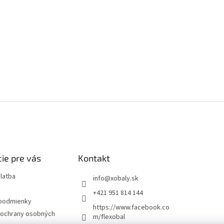
ie pre vás
Kontakt
latba
info
@
xobaly.sk
+421 951 814 144
podmienky
https://www.facebook.co
ochrany osobných
m/flexobal