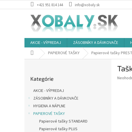
Prejsť
+421 951 814 144
info@xobaly.sk
na
obsah
AKCIE - VÝPREDAJ
ZÁSOBNÍKY A DÁVKOVAČE
Domov
PAPIEROVÉ TAŠKY
Papierové tašky PRES
B
Taš
o
Preskočiť
č
Priemer
Neohod
Kategórie
kategórie
n
hodnote
ý
produkt
AKCIE - VÝPREDAJ
p
je
ZÁSOBNÍKY A DÁVKOVAČE
0,0
a
z
HYGIENA A NÁPLNE
n
5
e
PAPIEROVÉ TAŠKY
hviezdič
l
Papierové tašky STANDARD
Papierové tašky PLUS