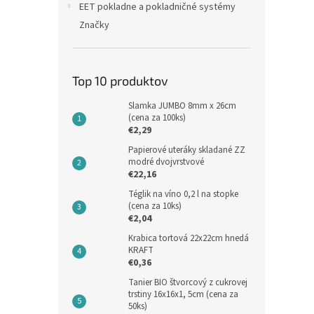
EET pokladne a pokladničné systémy
Značky
Top 10 produktov
Slamka JUMBO 8mm x 26cm
(cena za 100ks)
€2,29
Papierové uteráky skladané ZZ
modré dvojvrstvové
€22,16
Téglik na víno 0,2 l na stopke
(cena za 10ks)
€2,04
Krabica tortová 22x22cm hnedá
KRAFT
€0,36
Tanier BIO štvorcový z cukrovej
trstiny 16x16x1, 5cm (cena za
50ks)