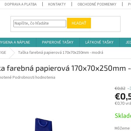
DOPRAVA A PLATBA
KONTAKTY
OBCHODNÉ PODMIENKY
P
HĽADAŤ
HYGIENA A NÁPLNE
PAPIEROVÉ TAŠKY
LÁTKOVÉ TAŠKY
JE
TIGE
Taška farebná papierová 170x70x250mm - modrá
ka farebná papierová 170x70x250mm 
né
notené
Podrobnosti hodnotenia
nie
u
€0,82
–
€0,
€0,70 vr
Jednotk
Skla
iek.
cena:
Môžeme d