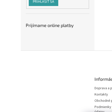
PRIHLÁSIŤ SA
Prijímame online platby
Z
á
p
ä
t
Informác
i
e
Doprava a p
Kontakty
Obchodné 
Podmienky 
údajov