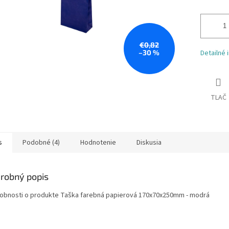
€0,82
–30 %
Detailné 
TLAČ
s
Podobné (4)
Hodnotenie
Diskusia
robný popis
obnosti o produkte Taška farebná papierová 170x70x250mm - modrá