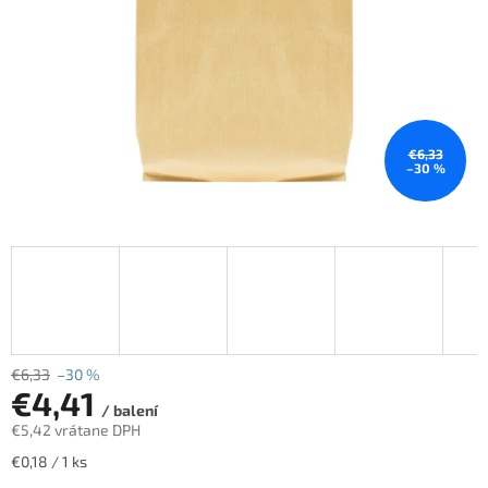
€6,33
–30 %
€6,33
–30 %
€4,41
/ balení
€5,42 vrátane DPH
Jednotková
€0,18 / 1 ks
cena: