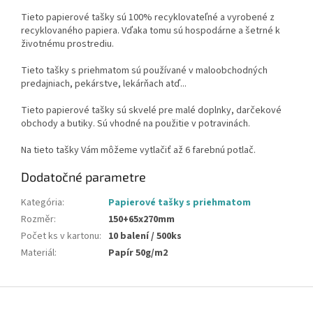
Tieto papierové tašky sú 100% recyklovateľné a vyrobené z
recyklovaného papiera. Vďaka tomu sú hospodárne a šetrné k
životnému prostrediu.
Tieto tašky s priehmatom sú používané v maloobchodných
predajniach, pekárstve, lekárňach atď...
Tieto papierové tašky sú skvelé pre malé doplnky, darčekové
obchody a butiky. Sú vhodné na použitie v potravinách.
Na tieto tašky Vám môžeme vytlačiť až 6 farebnú potlač.
Dodatočné parametre
Kategória
:
Papierové tašky s priehmatom
Rozměr
:
150+65x270mm
Počet ks v kartonu
:
10 balení / 500ks
Materiál
:
Papír 50g/m2
Z
á