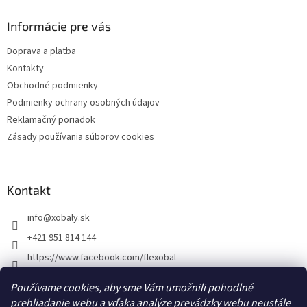
p
ä
Informácie pre vás
t
Doprava a platba
i
Kontakty
e
Obchodné podmienky
Podmienky ochrany osobných údajov
Reklamačný poriadok
Zásady používania súborov cookies
Kontakt
info
@
xobaly.sk
+421 951 814 144
https://www.facebook.com/flexobal
xobaly.cz
Používame cookies, aby sme Vám umožnili pohodlné
prehliadanie webu a vďaka analýze prevádzky webu neustále