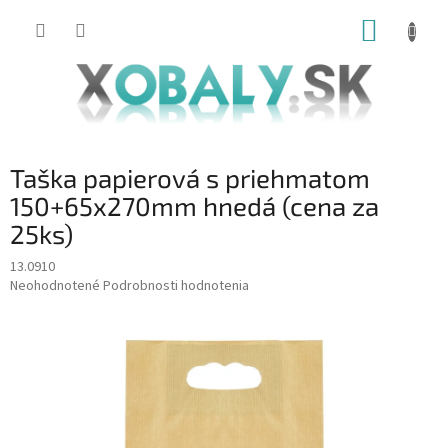
Prejsť
NÁKUP
na
obsah
KOŠÍK
Taška papierová s priehmatom
150+65x270mm hnedá (cena za
25ks)
13.0910
Priemerné
Neohodnotené
Podrobnosti hodnotenia
hodnotenie
produktu
je
0,0
z
5
hviezdičiek.