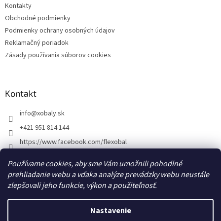
Kontakty
e
Obchodné podmienky
Podmienky ochrany osobných údajov
Reklamačný poriadok
Zásady používania súborov cookies
Kontakt
info
@
xobaly.sk
+421 951 814 144
https://www.facebook.com/flexobal
xobaly.cz
Používame cookies, aby sme Vám umožnili pohodlné
prehliadanie webu a vďaka analýze prevádzky webu neustále
zlepšovali jeho funkcie, výkon a použiteľnosť.
Nastavenie
Vytvoril Shoptet