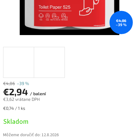
€4,86
–39 %
€4,86
–39 %
€2,94
/ balení
€3,62 vrátane DPH
Jednotková
€0,74 / 1 ks
cena:
Skladom
Môžeme doručiť do:
12.8.2026