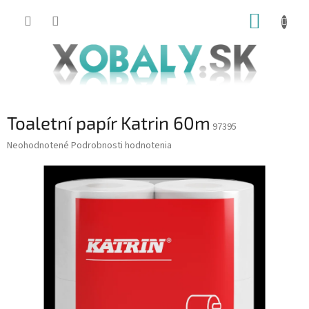
Prejsť
NÁKUP
na
obsah
KOŠÍK
Toaletní papír Katrin 60m
97395
Priemerné
Neohodnotené
Podrobnosti hodnotenia
hodnotenie
produktu
je
0,0
z
5
hviezdičiek.