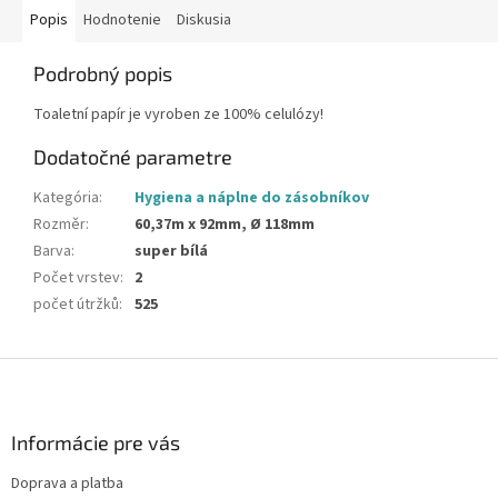
Popis
Hodnotenie
Diskusia
Podrobný popis
Toaletní papír je vyroben ze 100% celulózy!
Dodatočné parametre
Kategória
:
Hygiena a náplne do zásobníkov
Rozměr
:
60,37m x 92mm, Ø 118mm
Barva
:
super bílá
Počet vrstev
:
2
počet útržků
:
525
Z
á
p
ä
Informácie pre vás
t
Doprava a platba
i