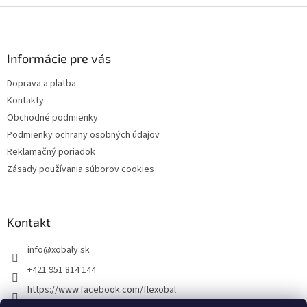
Z
á
p
ä
Informácie pre vás
t
Doprava a platba
i
Kontakty
e
Obchodné podmienky
Podmienky ochrany osobných údajov
Reklamačný poriadok
Zásady používania súborov cookies
Kontakt
info
@
xobaly.sk
+421 951 814 144
https://www.facebook.com/flexobal