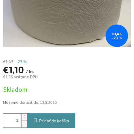
€1,43
–23 %
€1,43
–23 %
€1,10
/ ks
€1,35 vrátane DPH
Jednotková
Skladom
cena:
Môžeme doručiť do:
12.8.2026
Pridať do košíka