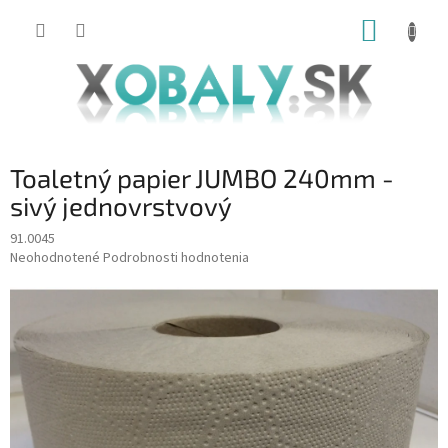
Prejsť
NÁKUP
na
obsah
KOŠÍK
Toaletný papier JUMBO 240mm -
sivý jednovrstvový
91.0045
Priemerné
Neohodnotené
Podrobnosti hodnotenia
hodnotenie
produktu
je
0,0
z
5
hviezdičiek.