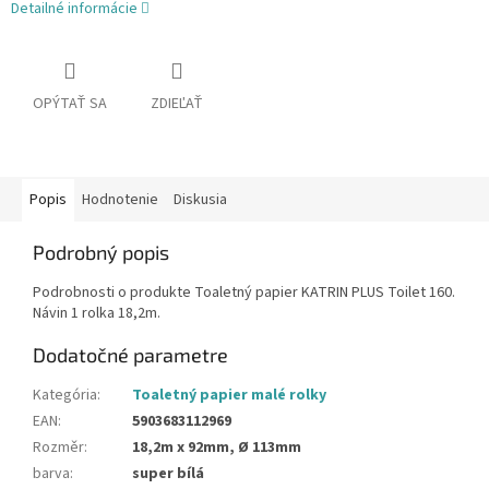
Detailné informácie
OPÝTAŤ SA
ZDIEĽAŤ
Popis
Hodnotenie
Diskusia
Podrobný popis
Podrobnosti o produkte Toaletný papier KATRIN PLUS Toilet 160.
Návin 1 rolka 18,2m.
Dodatočné parametre
Kategória
:
Toaletný papier malé rolky
EAN
:
5903683112969
Rozměr
:
18,2m x 92mm, Ø 113mm
barva
:
super bílá