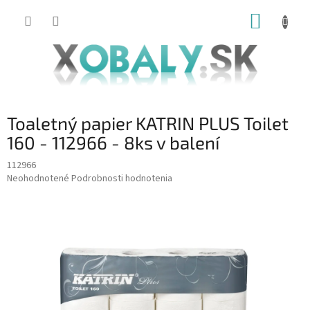
Prejsť
NÁKUP
na
obsah
KOŠÍK
Toaletný papier KATRIN PLUS Toilet
160 - 112966 - 8ks v balení
112966
Priemerné
Neohodnotené
Podrobnosti hodnotenia
hodnotenie
produktu
je
0,0
z
5
hviezdičiek.