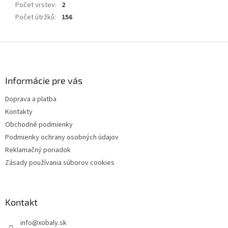
Počet vrstev
:
2
Počet útržků
:
156
Z
á
p
ä
Informácie pre vás
t
Doprava a platba
i
Kontakty
e
Obchodné podmienky
Podmienky ochrany osobných údajov
Reklamačný poriadok
Zásady používania súborov cookies
Kontakt
info
@
xobaly.sk