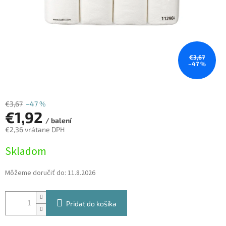
€3,67
–47 %
€3,67
–47 %
€1,92
/ balení
€2,36 vrátane DPH
Jednotková
Skladom
cena:
Môžeme doručiť do:
11.8.2026
Pridať do košíka