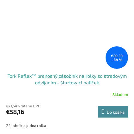
€89,39
–34 %
Tork Reflex™ prenosný zásobník na rolky so stredovým
odvíjaním - štartovací balíček
Skladom
€71,54 vrátane DPH
€58,16
Do košíka
Zásobník a jedna rolka