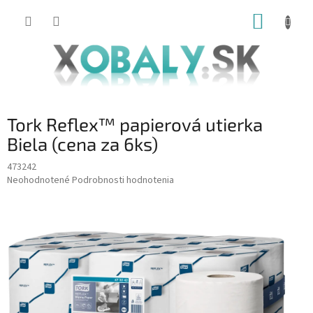
Prejsť
NÁKUP
na
obsah
KOŠÍK
Tork Reflex™ papierová utierka
Biela (cena za 6ks)
473242
Priemerné
Neohodnotené
Podrobnosti hodnotenia
hodnotenie
produktu
je
0,0
z
5
hviezdičiek.