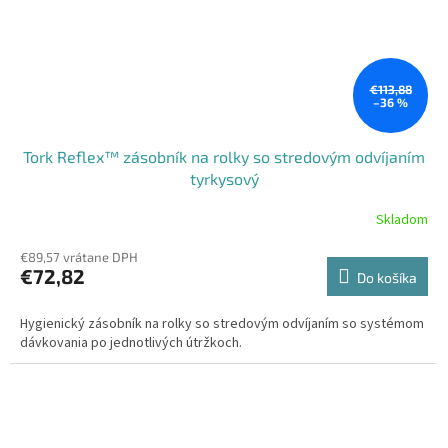
€113,88
–36 %
Tork Reflex™ zásobník na rolky so stredovým odvíjaním
tyrkysový
Skladom
€89,57 vrátane DPH
€72,82
Do košíka
Hygienický zásobník na rolky so stredovým odvíjaním so systémom
dávkovania po jednotlivých útržkoch.