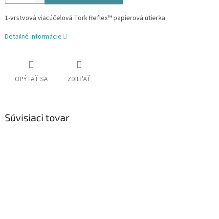
1-vrstvová viacúčelová Tork Reflex™ papierová utierka
Detailné informácie
OPÝTAŤ SA
ZDIEĽAŤ
Súvisiaci tovar