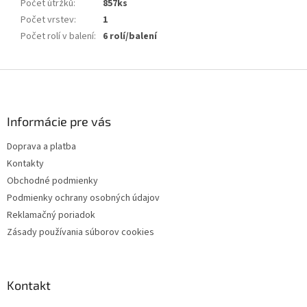
Počet útržků
:
857ks
Počet vrstev
:
1
Počet rolí v balení
:
6 rolí/balení
Z
á
p
ä
Informácie pre vás
t
Doprava a platba
i
Kontakty
e
Obchodné podmienky
Podmienky ochrany osobných údajov
Reklamačný poriadok
Zásady používania súborov cookies
Kontakt