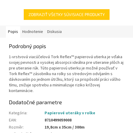
ZOBRAZIŤ VŠETKY SÚVISIACE PRODUKTY
Popis
Hodnotenie
Diskusia
Podrobný popis
1-vrstvová viacúčelová Tork Reflex™ papierová utierka je vďaka
svojej pevnosti a vysokej absorpcii ideálna pre utieranie plôch aj
pre utieranie rúk. Túto papierovú utierku je možné používať v
Tork Reflex™ zásobníku na rolky so stredovým odvíjaním s
dávkovaním po jednom útržku, ktorý sa prispôsobí práci vášho
tímu, znižuje spotrebu a minimalizuje riziko krížovej
kontaminácie.
Dodatočné parametre
Kategória
:
Papierové uteráky v rolke
EAN
:
8710499059008
Rozměr
:
19,8cm x 35cm / 300m