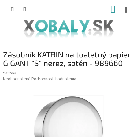
Prejsť
NÁKUP
na
obsah
KOŠÍK
Zásobník KATRIN na toaletný papier
GIGANT "S" nerez, satén - 989660
989660
Priemerné
Neohodnotené
Podrobnosti hodnotenia
hodnotenie
produktu
je
0,0
z
5
hviezdičiek.