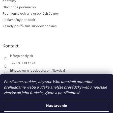
Kontakty
e
Obchodné podmienky
Podmienky ochrany osobných údajov
Reklamačný poriadok
Zásady používania súborov cookies
Kontakt
info
@
xobaly.sk
+421 951 814 144
https://www.facebook.com/flexobal
xobaly.cz
Používame cookies, aby sme Vám umožnili pohodlné
prehliadanie webu a vďaka analýze prevádzky webu neustále
zlepšovali jeho funkcie, výkon a použiteľnosť.
Nastavenie
Vytvoril Shoptet