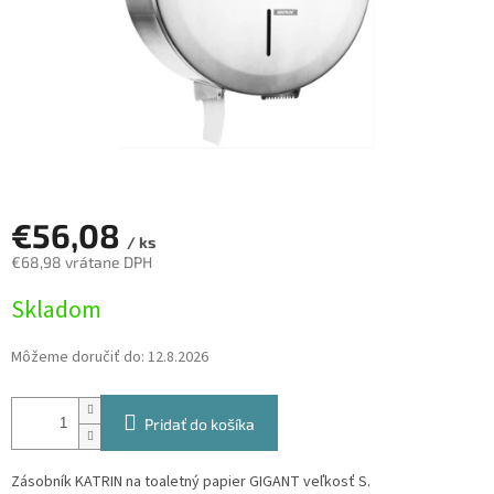
€56,08
/ ks
€68,98 vrátane DPH
Jednotková
Skladom
cena:
Môžeme doručiť do:
12.8.2026
Pridať do košíka
Zásobník KATRIN na toaletný papier GIGANT veľkosť S.