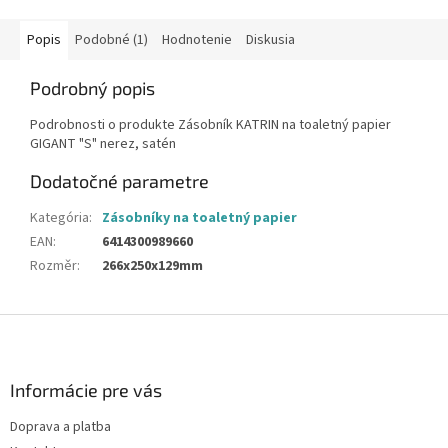
Popis
Podobné (1)
Hodnotenie
Diskusia
Podrobný popis
Podrobnosti o produkte Zásobník KATRIN na toaletný papier
GIGANT "S" nerez, satén
Dodatočné parametre
Kategória
:
Zásobníky na toaletný papier
EAN
:
6414300989660
Rozměr
:
266x250x129mm
Z
á
p
ä
Informácie pre vás
t
Doprava a platba
i