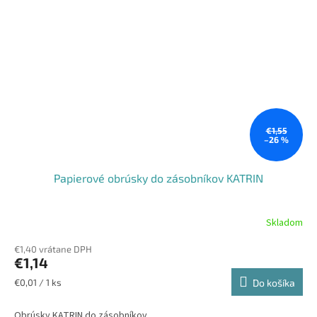
€1,55
–26 %
Papierové obrúsky do zásobníkov KATRIN
Skladom
€1,40 vrátane DPH
€1,14
Jednotková
€0,01 / 1 ks
Do košíka
cena:
Obrúsky KATRIN do zásobníkov