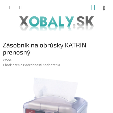
Prejsť
NÁKUP
na
obsah
KOŠÍK
Zásobník na obrúsky KATRIN
prenosný
22564
Priemerné
1 hodnotenie
Podrobnosti hodnotenia
hodnotenie
produktu
je
5,0
z
5
hviezdičiek.