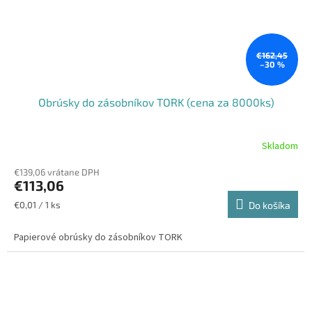
€162,45
–30 %
Obrúsky do zásobníkov TORK (cena za 8000ks)
Skladom
€139,06 vrátane DPH
€113,06
Jednotková
€0,01 / 1 ks
Do košíka
cena:
Papierové obrúsky do zásobníkov TORK