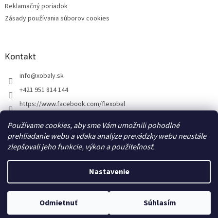
Reklamačný poriadok
Zásady používania súborov cookies
Kontakt
info
@
xobaly.sk
+421 951 814 144
https://www.facebook.com/flexobal
xobaly.cz
Používame cookies, aby sme Vám umožnili pohodlné
prehliadanie webu a vďaka analýze prevádzky webu neustále
zlepšovali jeho funkcie, výkon a použiteľnosť.
Nastavenie
Vytvoril Shoptet
Odmietnuť
Súhlasím
Copyright 2026
xobaly.sk
. Všetky práva vyhradené.