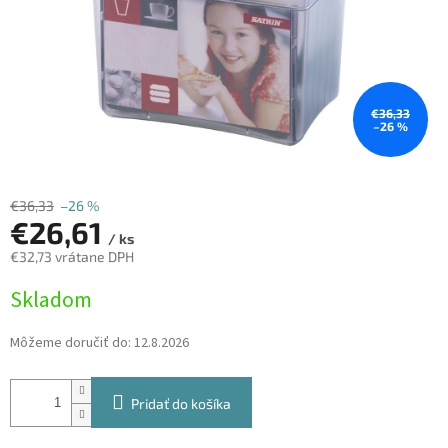
€36,33
–26 %
€36,33
–26 %
€26,61
/ ks
€32,73 vrátane DPH
Jednotková
Skladom
cena:
Môžeme doručiť do:
12.8.2026
Pridať do košíka