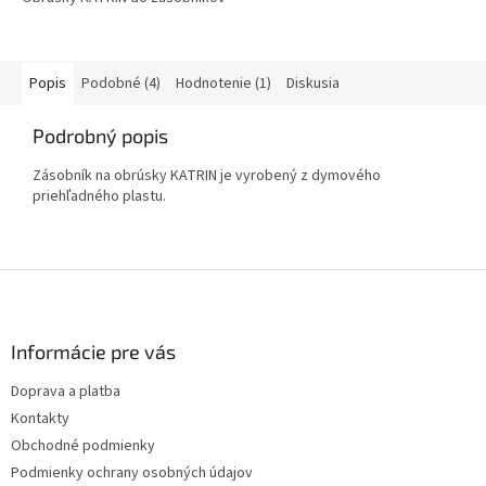
Popis
Podobné (4)
Hodnotenie (1)
Diskusia
Podrobný popis
Zásobník na obrúsky KATRIN je vyrobený z dymového
priehľadného plastu.
Z
á
p
ä
Informácie pre vás
t
Doprava a platba
i
Kontakty
e
Obchodné podmienky
Podmienky ochrany osobných údajov