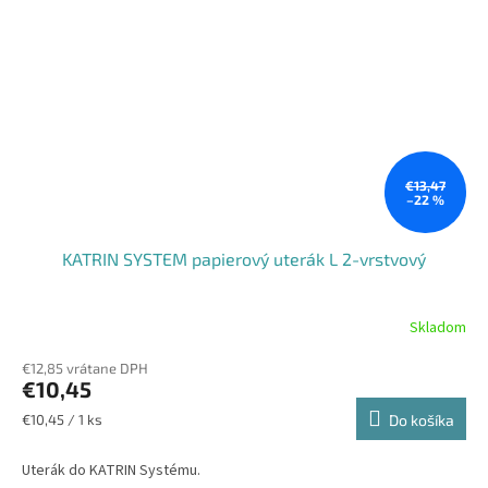
€13,47
–22 %
KATRIN SYSTEM papierový uterák L 2-vrstvový
Skladom
€12,85 vrátane DPH
€10,45
Jednotková
€10,45 / 1 ks
Do košíka
cena:
Uterák do KATRIN Systému.