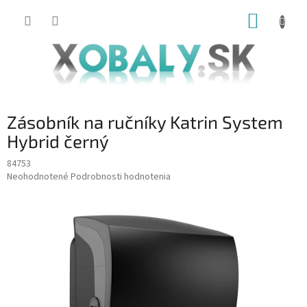
Prejsť
NÁKUP
na
obsah
KOŠÍK
Zásobník na ručníky Katrin System
Hybrid černý
84753
Priemerné
Neohodnotené
Podrobnosti hodnotenia
hodnotenie
produktu
je
0,0
z
5
hviezdičiek.