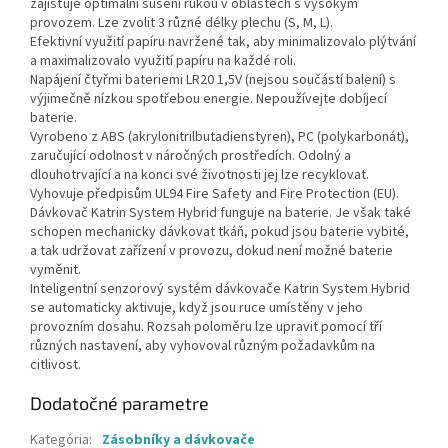
zajišťuje optimální sušení rukou v oblastech s vysokým
provozem. Lze zvolit 3 různé délky plechu (S, M, L).
Efektivní využití papíru navržené tak, aby minimalizovalo plýtvání
a maximalizovalo využití papíru na každé roli.
Napájení čtyřmi bateriemi LR20 1,5V (nejsou součástí balení) s
výjimečně nízkou spotřebou energie. Nepoužívejte dobíjecí
baterie.
Vyrobeno z ABS (akrylonitrilbutadienstyren), PC (polykarbonát),
zaručující odolnost v náročných prostředích. Odolný a
dlouhotrvající a na konci své životnosti jej lze recyklovat.
Vyhovuje předpisům UL94 Fire Safety and Fire Protection (EU).
Dávkovač Katrin System Hybrid funguje na baterie. Je však také
schopen mechanicky dávkovat tkáň, pokud jsou baterie vybité,
a tak udržovat zařízení v provozu, dokud není možné baterie
vyměnit.
Inteligentní senzorový systém dávkovače Katrin System Hybrid
se automaticky aktivuje, když jsou ruce umístěny v jeho
provozním dosahu. Rozsah poloměru lze upravit pomocí tří
různých nastavení, aby vyhovoval různým požadavkům na
citlivost.
Dodatočné parametre
Kategória
:
Zásobníky a dávkovače