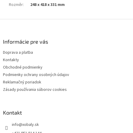
Rozměr
:
248 x 418 x 331 mm
Z
á
p
ä
Informácie pre vás
t
Doprava a platba
i
Kontakty
e
Obchodné podmienky
Podmienky ochrany osobných údajov
Reklamačný poriadok
Zásady používania súborov cookies
Kontakt
info
@
xobaly.sk