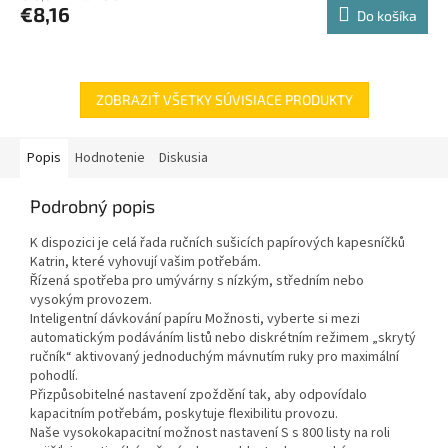
€8,16
Do košíka
ZOBRAZIŤ VŠETKY SÚVISIACE PRODUKTY
Popis
Hodnotenie
Diskusia
Podrobný popis
K dispozici je celá řada ručních sušicích papírových kapesníčků
Katrin, které vyhovují vašim potřebám.
Řízená spotřeba pro umývárny s nízkým, středním nebo
vysokým provozem.
Inteligentní dávkování papíru Možnosti, vyberte si mezi
automatickým podáváním listů nebo diskrétním režimem „skrytý
ručník“ aktivovaný jednoduchým mávnutím ruky pro maximální
pohodlí.
Přizpůsobitelné nastavení zpoždění tak, aby odpovídalo
kapacitním potřebám, poskytuje flexibilitu provozu.
Naše vysokokapacitní možnost nastavení S s 800 listy na roli