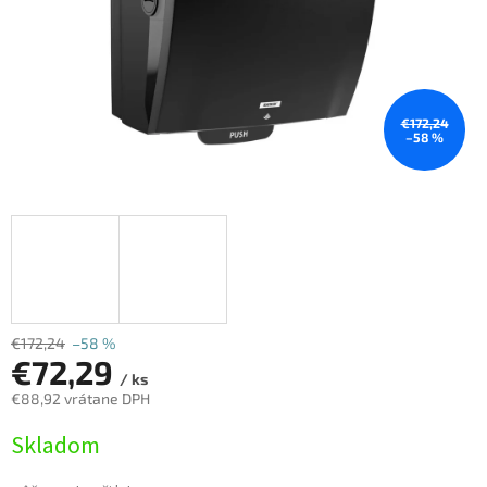
€172,24
–58 %
€172,24
–58 %
€72,29
/ ks
€88,92 vrátane DPH
Jednotková
Skladom
cena: